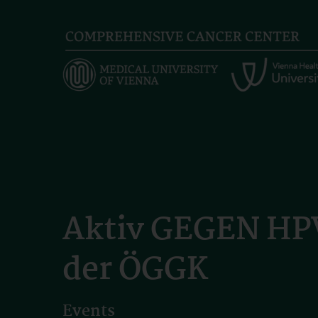
Skip
to
main
content
Aktiv GEGEN HPV
der ÖGGK
Events