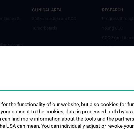
CLINICAL AREA
RESEARCH
ent:innen &
Spitzenmedizin am CCC
Progress through
Tumorboards
Young CCC
CCC-Expert:inne
ling/second
CCC-Forschungsc
CCC-Units
CCC-Platforms
nt:innen und
Translationale F
CCC-Forschungs
nen
CCC-TRIO Symp
for the functionality of our website, but also cookies for f
Publikationen
h your consent to the cookies, data is processed both by us 
Links & Kontakt 
u can find more information about the tools and the partners
Forschungsangel
the USA can mean. You can individually adjust or revoke your 