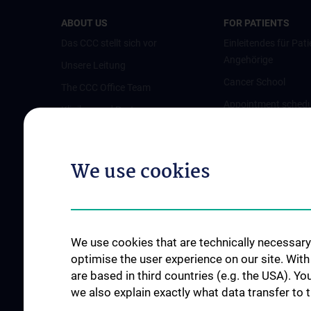
ABOUT US
FOR PATIENTS
Das CCC stellt sich vor
Einleitendes für Pati
Angehörige
Unsere Leitung
Cancer School
The CCC Office Team
Appointment schedu
Kliniken und Partner
opinion
Austrian Comprehensive Cancer
Pflegeambulanz
Network (ACCN)
We use cookies
Vertretung für Patie
Qualitätsmanagement am CCC
Angehörige
News
Links für Patient:in
Events
Contact
We use cookies that are technically necessary 
optimise the user experience on our site. Wit
are based in third countries (e.g. the USA). Yo
we also explain exactly what data transfer to 