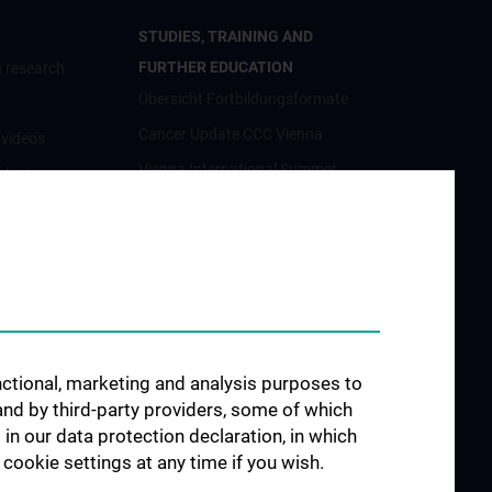
STUDIES, TRAINING AND
FURTHER EDUCATION
 research
Übersicht Fortbildungsformate
Cancer Update CCC Vienna
nvideos
Vienna International Summer
luster
School on Oncology for Medical
Students
Interdisziplinäre Onkologische
orschung
Ausbildung
förderung
Klinisch-Praktisches Jahr (KPJ)
osium
Oncology PhD programs
unctional, marketing and analysis purposes to
Postgraduelle Onkologische
and by third-party providers, some of which
Fortbildung
CCC-
 in our data protection declaration, in which
egenheiten
cookie settings at any time if you wish.