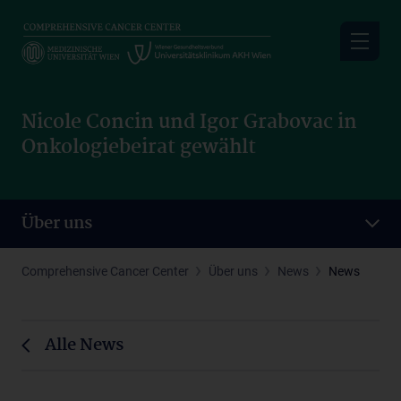
Skip
to
main
content
Nicole Concin und Igor Grabovac in
Onkologiebeirat gewählt
Über uns
Comprehensive Cancer Center
Über uns
News
News
Alle News