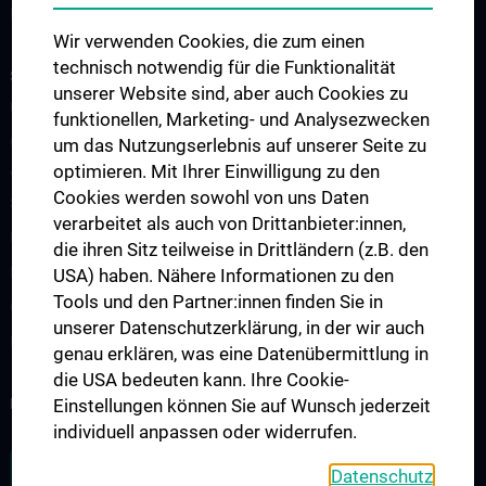
Links & Kontakt CCC-Forschungsangelegenheiten
Wir verwenden Cookies, die zum einen
technisch notwendig für die Funktionalität
STUDIUM, AUS- UND FORTBILDUNG
unserer Website sind, aber auch Cookies zu
Übersicht Fortbildungsformate
funktionellen, Marketing- und Analysezwecken
Cancer Update CCC Vienna
um das Nutzungserlebnis auf unserer Seite zu
optimieren. Mit Ihrer Einwilligung zu den
Vienna International Summer School on Oncology for Medical
Cookies werden sowohl von uns Daten
Students
verarbeitet als auch von Drittanbieter:innen,
Interdisziplinäre Onkologische Ausbildung
die ihren Sitz teilweise in Drittländern (z.B. den
Klinisch-Praktisches Jahr (KPJ)
USA) haben. Nähere Informationen zu den
Tools und den Partner:innen finden Sie in
Onkologische PhD-Programme
unserer Datenschutzerklärung, in der wir auch
Postgraduelle Onkologische Fortbildung
genau erklären, was eine Datenübermittlung in
die USA bedeuten kann. Ihre Cookie-
KREBSFORSCHUNG UNTERSTÜTZEN
Einstellungen können Sie auf Wunsch jederzeit
individuell anpassen oder widerrufen.
ZU DEN OFFENEN STELLEN
Datenschutz