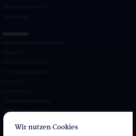
Spitzenmedizin am CCC
Tumorboards
FORSCHUNG
Durch Forschung zum Fortschritt
Young CCC
CCC-Expert:innenvideos
CCC-Forschungscluster
CCC-Units
CCC-Platforms
Translationale Forschung
CCC-Forschungsförderung
CCC-TRIO Symposium
Wir nutzen Cookies
Publikationen