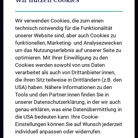
Wir nutzen Cookies
Publikationen
Links & Kontakt CCC-Forschungsangelegenheiten
Wir verwenden Cookies, die zum einen
technisch notwendig für die Funktionalität
STUDIUM, AUS- UND FORTBILDUNG
unserer Website sind, aber auch Cookies zu
Übersicht Fortbildungsformate
funktionellen, Marketing- und Analysezwecken
Cancer Update CCC Vienna
um das Nutzungserlebnis auf unserer Seite zu
optimieren. Mit Ihrer Einwilligung zu den
Vienna International Summer School on Oncology for Medical
Cookies werden sowohl von uns Daten
Students
verarbeitet als auch von Drittanbieter:innen,
Interdisziplinäre Onkologische Ausbildung
die ihren Sitz teilweise in Drittländern (z.B. den
Klinisch-Praktisches Jahr (KPJ)
USA) haben. Nähere Informationen zu den
Tools und den Partner:innen finden Sie in
Onkologische PhD-Programme
unserer Datenschutzerklärung, in der wir auch
Postgraduelle Onkologische Fortbildung
genau erklären, was eine Datenübermittlung in
die USA bedeuten kann. Ihre Cookie-
KREBSFORSCHUNG UNTERSTÜTZEN
Einstellungen können Sie auf Wunsch jederzeit
individuell anpassen oder widerrufen.