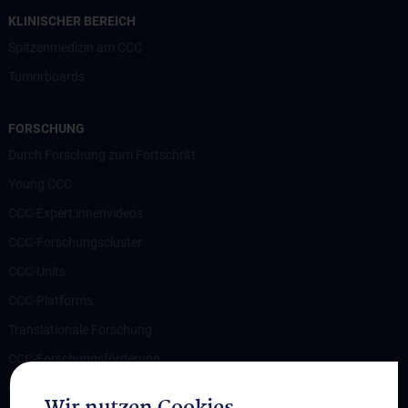
KLINISCHER BEREICH
Spitzenmedizin am CCC
Tumorboards
FORSCHUNG
Durch Forschung zum Fortschritt
Young CCC
CCC-Expert:innenvideos
CCC-Forschungscluster
CCC-Units
CCC-Platforms
Translationale Forschung
CCC-Forschungsförderung
CCC-TRIO Symposium