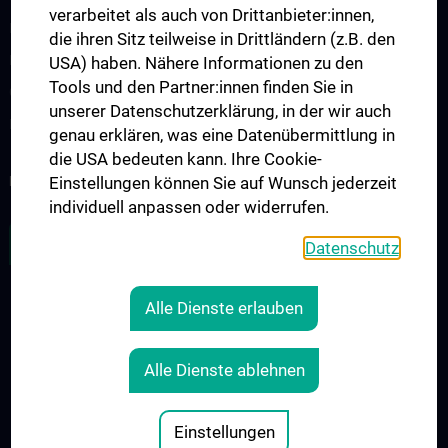
verarbeitet als auch von Drittanbieter:innen,
Interdisziplinäre Onkologische Ausbildung
die ihren Sitz teilweise in Drittländern (z.B. den
Klinisch-Praktisches Jahr (KPJ)
USA) haben. Nähere Informationen zu den
Tools und den Partner:innen finden Sie in
Onkologische PhD-Programme
unserer Datenschutzerklärung, in der wir auch
Postgraduelle Onkologische Fortbildung
genau erklären, was eine Datenübermittlung in
die USA bedeuten kann. Ihre Cookie-
KREBSFORSCHUNG UNTERSTÜTZEN
Einstellungen können Sie auf Wunsch jederzeit
individuell anpassen oder widerrufen.
ZU DEN OFFENEN STELLEN
Datenschutz
Alle Dienste erlauben
RECHTLICHES
KONTAKT
Alle Dienste ablehnen
COOKIE-EINSTELLUNGEN
IMPRESSUM
Einstellungen