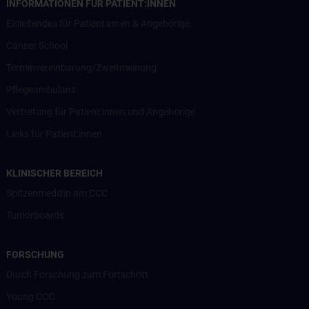
INFORMATIONEN FÜR PATIENT:INNEN
Einleitendes für Patient:innen & Angehörige
Cancer School
Terminvereinbarung/Zweitmeinung
Pflegeambulanz
Vertretung für Patient:innen und Angehörige
Links für Patient:innen
KLINISCHER BEREICH
Spitzenmedizin am CCC
Tumorboards
FORSCHUNG
Durch Forschung zum Fortschritt
Young CCC