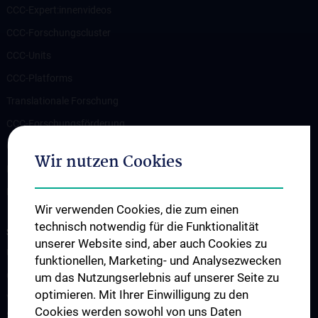
CCC-Expert:innenvideos
CCC-Forschungscluster
CCC-Units
CCC-Platforms
Translationale Forschung
CCC-Forschungsförderung
CCC-TRIO Symposium
Wir nutzen Cookies
Publikationen
Links & Kontakt CCC-Forschungsangelegenheiten
Wir verwenden Cookies, die zum einen
technisch notwendig für die Funktionalität
STUDIUM, AUS- UND FORTBILDUNG
unserer Website sind, aber auch Cookies zu
Übersicht Fortbildungsformate
funktionellen, Marketing- und Analysezwecken
Cancer Update CCC Vienna
um das Nutzungserlebnis auf unserer Seite zu
optimieren. Mit Ihrer Einwilligung zu den
Vienna International Summer School on Oncology for Medical
Cookies werden sowohl von uns Daten
Students