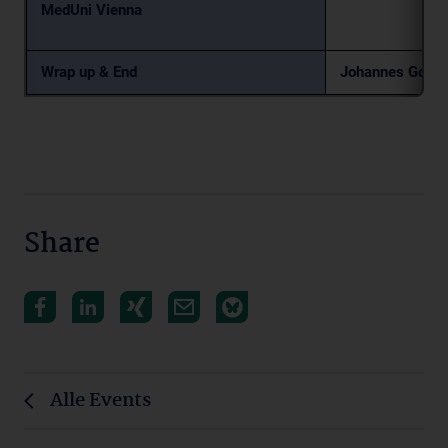
MedUni Vienna
Wrap up & End
Johannes Gojo 
Share
Alle Events