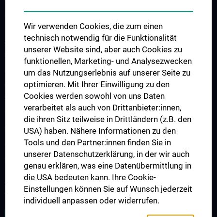
Links & Kontakt CCC-Forschungsangelegenheiten
Wir verwenden Cookies, die zum einen
technisch notwendig für die Funktionalität
STUDIUM, AUS- UND FORTBILDUNG
unserer Website sind, aber auch Cookies zu
Übersicht Fortbildungsformate
funktionellen, Marketing- und Analysezwecken
Cancer Update CCC Vienna
um das Nutzungserlebnis auf unserer Seite zu
optimieren. Mit Ihrer Einwilligung zu den
Vienna International Summer School on Oncology for Medical
Cookies werden sowohl von uns Daten
Students
verarbeitet als auch von Drittanbieter:innen,
Interdisziplinäre Onkologische Ausbildung
die ihren Sitz teilweise in Drittländern (z.B. den
Klinisch-Praktisches Jahr (KPJ)
USA) haben. Nähere Informationen zu den
Tools und den Partner:innen finden Sie in
Onkologische PhD-Programme
unserer Datenschutzerklärung, in der wir auch
Postgraduelle Onkologische Fortbildung
genau erklären, was eine Datenübermittlung in
die USA bedeuten kann. Ihre Cookie-
KREBSFORSCHUNG UNTERSTÜTZEN
Einstellungen können Sie auf Wunsch jederzeit
individuell anpassen oder widerrufen.