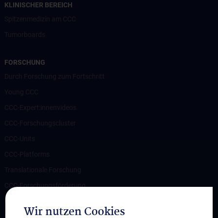
KLINISCHER BEREICH
Spitzenmedizin am CCC
Tumorboards
FORSCHUNG
Durch Forschung zum Fortschritt
Young CCC
CCC-Expert:innenvideos
CCC-Forschungscluster
CCC-Units
CCC-Platforms
Translationale Forschung
CCC-Forschungsförderung
CCC-TRIO Symposium
Wir nutzen Cookies
Publikationen