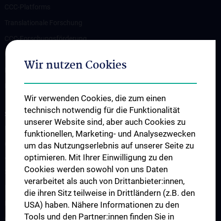
CCC-Platforms
Translationale Forschung
CCC-Forschungsförderung
CCC-TRIO Symposium
Wir nutzen Cookies
Publikationen
Links & Kontakt CCC-Forschungsangelegenheiten
Wir verwenden Cookies, die zum einen
technisch notwendig für die Funktionalität
STUDIUM, AUS- UND FORTBILDUNG
unserer Website sind, aber auch Cookies zu
Übersicht Fortbildungsformate
funktionellen, Marketing- und Analysezwecken
Cancer Update CCC Vienna
um das Nutzungserlebnis auf unserer Seite zu
optimieren. Mit Ihrer Einwilligung zu den
Vienna International Summer School on Oncology for Medical
Cookies werden sowohl von uns Daten
Students
verarbeitet als auch von Drittanbieter:innen,
Interdisziplinäre Onkologische Ausbildung
die ihren Sitz teilweise in Drittländern (z.B. den
Klinisch-Praktisches Jahr (KPJ)
USA) haben. Nähere Informationen zu den
Tools und den Partner:innen finden Sie in
Onkologische PhD-Programme