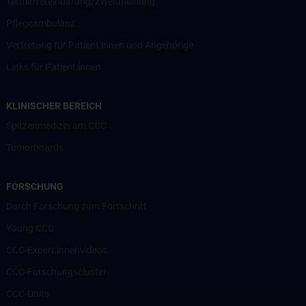
Terminvereinbarung/Zweitmeinung
Pflegeambulanz
Vertretung für Patient:innen und Angehörige
Links für Patient:innen
KLINISCHER BEREICH
Spitzenmedizin am CCC
Tumorboards
FORSCHUNG
Durch Forschung zum Fortschritt
Young CCC
CCC-Expert:innenvideos
CCC-Forschungscluster
CCC-Units