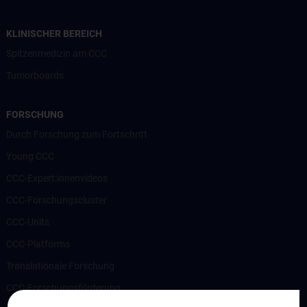
KLINISCHER BEREICH
Spitzenmedizin am CCC
Tumorboards
FORSCHUNG
Durch Forschung zum Fortschritt
Young CCC
CCC-Expert:innenvideos
CCC-Forschungscluster
CCC-Units
CCC-Platforms
Translationale Forschung
CCC-Forschungsförderung