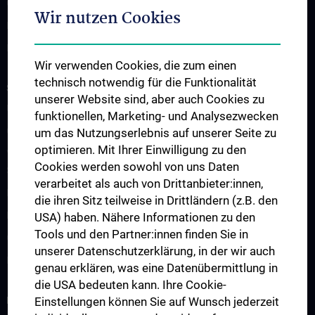
CCC-TRIO Symposium
Wir nutzen Cookies
Publikationen
Links & Kontakt CCC-Forschungsangelegenheiten
Wir verwenden Cookies, die zum einen
technisch notwendig für die Funktionalität
STUDIUM, AUS- UND FORTBILDUNG
unserer Website sind, aber auch Cookies zu
Übersicht Fortbildungsformate
funktionellen, Marketing- und Analysezwecken
Cancer Update CCC Vienna
um das Nutzungserlebnis auf unserer Seite zu
optimieren. Mit Ihrer Einwilligung zu den
Vienna International Summer School on Oncology for Medical
Cookies werden sowohl von uns Daten
Students
verarbeitet als auch von Drittanbieter:innen,
Interdisziplinäre Onkologische Ausbildung
die ihren Sitz teilweise in Drittländern (z.B. den
Klinisch-Praktisches Jahr (KPJ)
USA) haben. Nähere Informationen zu den
Tools und den Partner:innen finden Sie in
Onkologische PhD-Programme
unserer Datenschutzerklärung, in der wir auch
Postgraduelle Onkologische Fortbildung
genau erklären, was eine Datenübermittlung in
die USA bedeuten kann. Ihre Cookie-
KREBSFORSCHUNG UNTERSTÜTZEN
Einstellungen können Sie auf Wunsch jederzeit