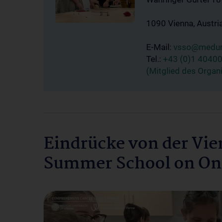
1090 Vienna, Austri
E-Mail:
vsso@meduni
Tel.:
+43 (0)1 4040
(Mitglied des Organ
Eindrücke von der Vie
Summer School on On