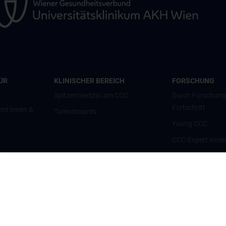
ÜR
KLINISCHER BEREICH
FORSCHUNG
Spitzenmedizin am CCC
Durch Forschun
Fortschritt
ent:innen &
Tumorboards
Young CCC
CCC-Expert:inne
g/Zweitmeinung
CCC-Forschungsc
CCC-Units
nt:innen und
CCC-Platforms
Translationale F
nen
CCC-Forschungs