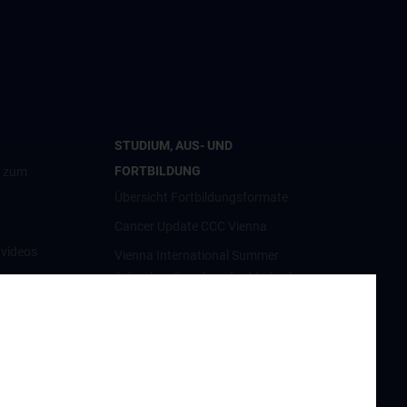
STUDIUM, AUS- UND
FORTBILDUNG
g zum
Übersicht Fortbildungsformate
Cancer Update CCC Vienna
nvideos
Vienna International Summer
School on Oncology for Medical
luster
Students
Interdisziplinäre Onkologische
Ausbildung
orschung
Klinisch-Praktisches Jahr (KPJ)
förderung