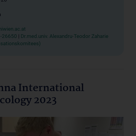
a
wien.ac.at
0-26650
|
Dr.med.univ. Alexandru-Teodor Zaharie
isationskomitees)
nna International
cology 2023