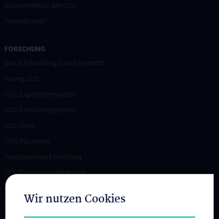
Spitzenmedizin am CCC
Tumorboards
FORSCHUNG
Durch Forschung zum Fortschritt
Young CCC
CCC-Expert:innenvideos
CCC-Forschungscluster
CCC-Units
CCC-Platforms
Translationale Forschung
CCC-Forschungsförderung
CCC-TRIO Symposium
Wir nutzen Cookies
Publikationen