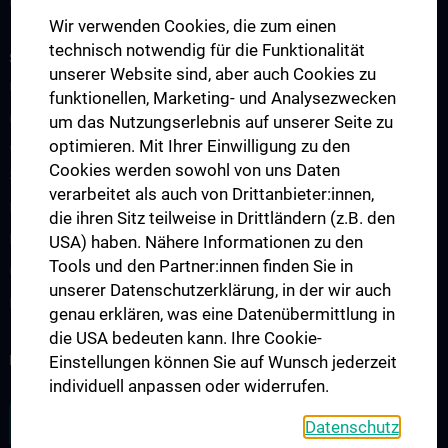
Links & Kontakt CCC-Forschungsangelegenheiten
Wir verwenden Cookies, die zum einen
technisch notwendig für die Funktionalität
STUDIUM, AUS- UND FORTBILDUNG
unserer Website sind, aber auch Cookies zu
Übersicht Fortbildungsformate
funktionellen, Marketing- und Analysezwecken
Cancer Update CCC Vienna
um das Nutzungserlebnis auf unserer Seite zu
optimieren. Mit Ihrer Einwilligung zu den
Vienna International Summer School on Oncology for Medical
Cookies werden sowohl von uns Daten
Students
verarbeitet als auch von Drittanbieter:innen,
Interdisziplinäre Onkologische Ausbildung
die ihren Sitz teilweise in Drittländern (z.B. den
Klinisch-Praktisches Jahr (KPJ)
USA) haben. Nähere Informationen zu den
Tools und den Partner:innen finden Sie in
Onkologische PhD-Programme
unserer Datenschutzerklärung, in der wir auch
Postgraduelle Onkologische Fortbildung
genau erklären, was eine Datenübermittlung in
die USA bedeuten kann. Ihre Cookie-
KREBSFORSCHUNG UNTERSTÜTZEN
Einstellungen können Sie auf Wunsch jederzeit
individuell anpassen oder widerrufen.
ZU DEN OFFENEN STELLEN
Datenschutz