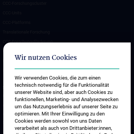
CCC-Forschungscluster
CCC-Units
CCC-Platforms
Translationale Forschung
CCC-Forschungsförderung
CCC-TRIO Symposium
Wir nutzen Cookies
Publikationen
Links & Kontakt CCC-Forschungsangelegenheiten
Wir verwenden Cookies, die zum einen
technisch notwendig für die Funktionalität
STUDIUM, AUS- UND FORTBILDUNG
unserer Website sind, aber auch Cookies zu
Übersicht Fortbildungsformate
funktionellen, Marketing- und Analysezwecken
Cancer Update CCC Vienna
um das Nutzungserlebnis auf unserer Seite zu
optimieren. Mit Ihrer Einwilligung zu den
Vienna International Summer School on Oncology for Medical
Cookies werden sowohl von uns Daten
Students
verarbeitet als auch von Drittanbieter:innen,
Interdisziplinäre Onkologische Ausbildung