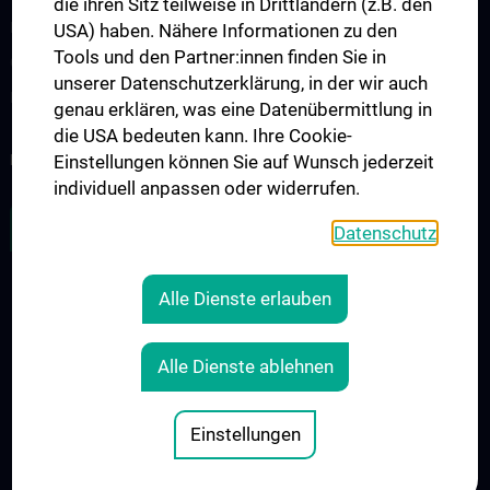
die ihren Sitz teilweise in Drittländern (z.B. den
Klinisch-Praktisches Jahr (KPJ)
USA) haben. Nähere Informationen zu den
Tools und den Partner:innen finden Sie in
Onkologische PhD-Programme
unserer Datenschutzerklärung, in der wir auch
Postgraduelle Onkologische Fortbildung
genau erklären, was eine Datenübermittlung in
die USA bedeuten kann. Ihre Cookie-
KREBSFORSCHUNG UNTERSTÜTZEN
Einstellungen können Sie auf Wunsch jederzeit
individuell anpassen oder widerrufen.
ZU DEN OFFENEN STELLEN
Datenschutz
Alle Dienste erlauben
RECHTLICHES
KONTAKT
Alle Dienste ablehnen
COOKIE-EINSTELLUNGEN
IMPRESSUM
Einstellungen
© 2026 Medizinische Universität Wien