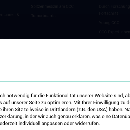
Spitzenmedizin am CCC
Durch Forschun
Fortschritt
ent:innen &
Tumorboards
Young CCC
CCC-Expert:inne
g/Zweitmeinung
CCC-Forschungsc
CCC-Units
nt:innen und
CCC-Platforms
Translationale F
nen
CCC-Forschungs
CCC-TRIO Symp
h notwendig für die Funktionalität unserer Website sind, ab
Publikationen
uf unserer Seite zu optimieren. Mit Ihrer Einwilligung zu
Links & Kontakt 
ie ihren Sitz teilweise in Drittländern (z.B. den USA) haben.
Forschungsangel
zerklärung, in der wir auch genau erklären, was eine Datenü
derzeit individuell anpassen oder widerrufen.