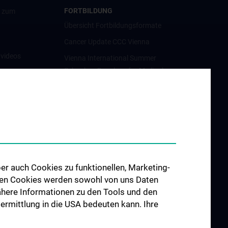
FORTBILDUNG
g zum
Übersicht Fortbildungsformate
Cancer Update CCC Vienna
nvideos
Vienna International Summer
School on Oncology for Medical
luster
Students
Interdisziplinäre Onkologische
Ausbildung
orschung
Klinisch-Praktisches Jahr (KPJ)
förderung
Onkologische PhD-Programme
osium
Postgraduelle Onkologische
er auch Cookies zu funktionellen, Marketing-
Fortbildung
 den Cookies werden sowohl von uns Daten
CCC-
 Nähere Informationen zu den Tools und den
egenheiten
bermittlung in die USA bedeuten kann. Ihre