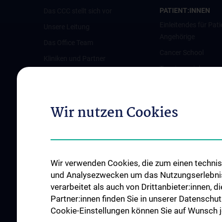
PATIENT:INNEN
Das CCC stellt sich vor
Einleitendes für Pati
Unsere Leitung
Angehörige
Das Office Team
Cancer School
Kliniken und Partner
Terminvereinbarun
Austrian Comprehensive Cancer
Pflegeambulanz
Network (ACCN)
Vertretung für Patie
Qualitätsmanagement am CCC
Wir nutzen Cookies
Angehörige
News
Links für Patient:in
Veranstaltungen
Kontakt
Wir verwenden Cookies, die zum einen technisc
und Analysezwecken um das Nutzungserlebnis a
verarbeitet als auch von Drittanbieter:innen, d
Partner:innen finden Sie in unserer Datenschut
Cookie-Einstellungen können Sie auf Wunsch je
KREBSFORSCHUNG