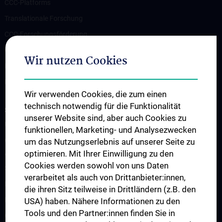
CCC-Platforms
Translationale Forschung
CCC-Forschungsförderung
CCC-TRIO Symposium
Wir nutzen Cookies
Publikationen
Links & Kontakt CCC-Forschungsangelegenheiten
Wir verwenden Cookies, die zum einen
technisch notwendig für die Funktionalität
STUDIUM, AUS- UND FORTBILDUNG
unserer Website sind, aber auch Cookies zu
Übersicht Fortbildungsformate
funktionellen, Marketing- und Analysezwecken
Cancer Update CCC Vienna
um das Nutzungserlebnis auf unserer Seite zu
optimieren. Mit Ihrer Einwilligung zu den
Vienna International Summer School on Oncology for Medical
Cookies werden sowohl von uns Daten
Students
verarbeitet als auch von Drittanbieter:innen,
Interdisziplinäre Onkologische Ausbildung
die ihren Sitz teilweise in Drittländern (z.B. den
Klinisch-Praktisches Jahr (KPJ)
USA) haben. Nähere Informationen zu den
Tools und den Partner:innen finden Sie in
Onkologische PhD-Programme