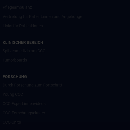
Pflegeambulanz
Vertretung für Patient:innen und Angehörige
Links für Patient:innen
KLINISCHER BEREICH
Spitzenmedizin am CCC
Tumorboards
FORSCHUNG
Durch Forschung zum Fortschritt
Young CCC
CCC-Expert:innenvideos
CCC-Forschungscluster
CCC-Units