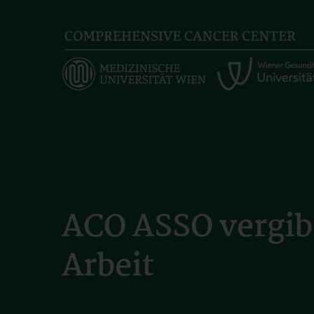
Skip
to
main
content
ACO ASSO vergibt
Arbeit