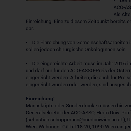
• Der E
ACO-AS
Als Alte
Einreichung. Eine zu diesem Zeitpunkt bereits e
dar.
• Die Einreichung von Gemeinschaftsarbeiten is
sollen jedoch chirurgische OnkologInnen sein.
• Die eingereichte Arbeit muss im Jahr 2016 in
und darf nur für den ACO-ASSO-Preis der Österr
eingereicht werden. Arbeiten, die auch für Pre
eingereicht wurden oder werden, sind ausgesch
Einreichung:
Manuskripte oder Sonderdrucke müssen bis zum
Generalsekretär der ACO-ASSO, Herrn Univ. Pro
(sebastian.schoppmann@meduniwien.ac.at ), Unive
Wien, Währinger Gürtel 18-20, 1090 Wien einger