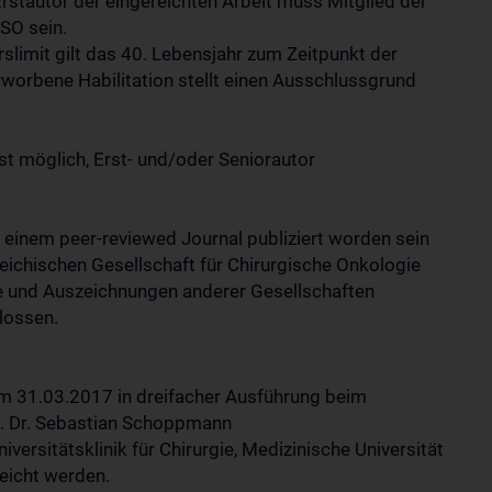
rstautor der eingereichten Arbeit muss Mitglied der
SO sein.
rslimit gilt das 40. Lebensjahr zum Zeitpunkt der
rworbene Habilitation stellt einen Ausschlussgrund
t möglich, Erst- und/oder Seniorautor
 einem peer-reviewed Journal publiziert worden sein
eichischen Gesellschaft für Chirurgische Onkologie
ise und Auszeichnungen anderer Gesellschaften
lossen.
 31.03.2017 in dreifacher Ausführung beim
f. Dr. Sebastian Schoppmann
rsitätsklinik für Chirurgie, Medizinische Universität
eicht werden.