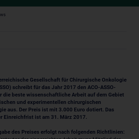
ews
erreichische Gesellschaft für Chirurgische Onkologie
SO) schreibt für das Jahr 2017 den ACO-ASSO-
ür die beste wissenschaftliche Arbeit auf dem Gebiet
nischen und experimentellen chirurgischen
ie aus. Der Preis ist mit 3.000 Euro dotiert. Das
r Einreichfrist ist am 31. März 2017.
gabe des Preises erfolgt nach folgenden Richtlinien: