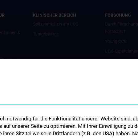
ÜR
KLINISCHER BEREICH
FORSCHUNG
Spitzenmedizin am CCC
Durch Forschun
Fortschritt
ent:innen &
Tumorboards
Young CCC
CCC-Expert:inne
g/Zweitmeinung
CCC-Forschungsc
CCC-Units
nt:innen und
CCC-Platforms
Translationale F
nen
CCC-Forschungs
CCC-TRIO Symp
h notwendig für die Funktionalität unserer Website sind, ab
Publikationen
uf unserer Seite zu optimieren. Mit Ihrer Einwilligung zu
Links & Kontakt 
ie ihren Sitz teilweise in Drittländern (z.B. den USA) haben.
Forschungsangel