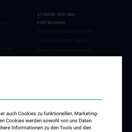
STUDIUM, AUS- UND
FORTBILDUNG
g zum
Übersicht Fortbildungsformate
Cancer Update CCC Vienna
nvideos
Vienna International Summer
School on Oncology for Medical
luster
Students
Interdisziplinäre Onkologische
Ausbildung
orschung
Klinisch-Praktisches Jahr (KPJ)
förderung
Onkologische PhD-Programme
osium
Postgraduelle Onkologische
er auch Cookies zu funktionellen, Marketing-
Fortbildung
 den Cookies werden sowohl von uns Daten
CCC-
 Nähere Informationen zu den Tools und den
egenheiten