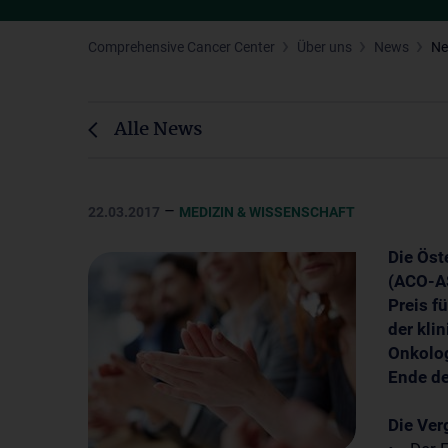
Comprehensive Cancer Center
Über uns
News
N
Alle News
–
22.03.2017
MEDIZIN & WISSENSCHAFT
Die Öst
(ACO-AS
Preis f
der kli
Onkolog
Ende de
Die Ver