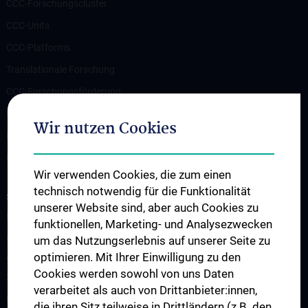
CCC-Forschungscluster
CCC-Units
CCC-Platforms
Translationale Forschung
CCC-Forschungsförderung
CCC-TRIO Symposium
Wir nutzen Cookies
Publikationen
Links & Kontakt CCC-Forschungsangelegenheiten
Wir verwenden Cookies, die zum einen
technisch notwendig für die Funktionalität
STUDIUM, AUS- UND FORTBILDUNG
unserer Website sind, aber auch Cookies zu
Übersicht Fortbildungsformate
funktionellen, Marketing- und Analysezwecken
Cancer Update CCC Vienna
um das Nutzungserlebnis auf unserer Seite zu
optimieren. Mit Ihrer Einwilligung zu den
Vienna International Summer School on Oncology for Medical
Cookies werden sowohl von uns Daten
Students
verarbeitet als auch von Drittanbieter:innen,
Interdisziplinäre Onkologische Ausbildung
die ihren Sitz teilweise in Drittländern (z.B. den