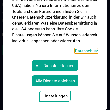
Klinisch-Praktisches Jahr (KPJ)
USA) haben. Nähere Informationen zu den
Tools und den Partner:innen finden Sie in
Onkologische PhD-Programme
unserer Datenschutzerklärung, in der wir auch
Postgraduelle Onkologische Fortbildung
genau erklären, was eine Datenübermittlung in
die USA bedeuten kann. Ihre Cookie-
KREBSFORSCHUNG UNTERSTÜTZEN
Einstellungen können Sie auf Wunsch jederzeit
individuell anpassen oder widerrufen.
ZU DEN OFFENEN STELLEN
Datenschutz
Alle Dienste erlauben
RECHTLICHES
KONTAKT
Alle Dienste ablehnen
COOKIE-EINSTELLUNGEN
IMPRESSUM
Einstellungen
© 2026 Medizinische Universität Wien