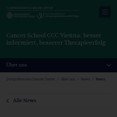
Skip
to
main
content
Cancer School CCC Vienna: besser
informiert, besserer Therapieerfolg
Über uns
Comprehensive Cancer Center
Über uns
News
News
Alle News