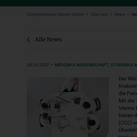
Comprehensive Cancer Center
Über uns
News
N
Alle News
–
,
28.10.2022
MEDIZIN & WISSENSCHAFT
STUDIUM & 
Der Wis
Krebser
die Pat
Mit der
Vienna 
bieten 
(CCC) v
Überbli