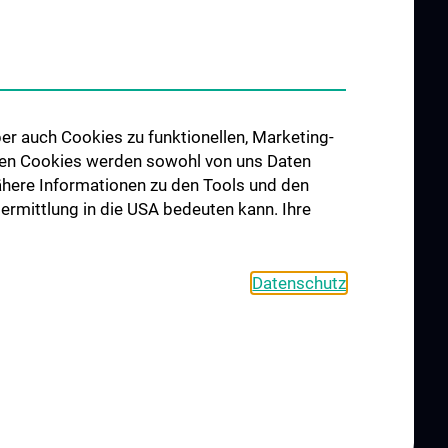
Interdisziplinäre Onkologische
Ausbildung
orschung
Klinisch-Praktisches Jahr (KPJ)
förderung
Onkologische PhD-Programme
osium
Postgraduelle Onkologische
er auch Cookies zu funktionellen, Marketing-
Fortbildung
 den Cookies werden sowohl von uns Daten
CCC-
 Nähere Informationen zu den Tools und den
egenheiten
bermittlung in die USA bedeuten kann. Ihre
Datenschutz
S
KONTAKT
COOKIE-EINSTELLUNGEN
IMPRESSUM