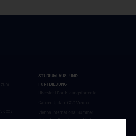
STUDIUM, AUS- UND
FORTBILDUNG
g zum
Übersicht Fortbildungsformate
Cancer Update CCC Vienna
nvideos
Vienna International Summer
School on Oncology for Medical
luster
Students