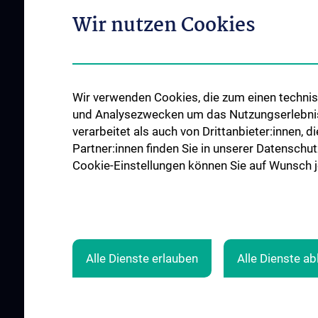
Vertretung für Patie
Qualitätsmanagement am CCC
Wir nutzen Cookies
Angehörige
News
Links für Patient:in
Veranstaltungen
Kontakt
Wir verwenden Cookies, die zum einen technisc
und Analysezwecken um das Nutzungserlebnis a
verarbeitet als auch von Drittanbieter:innen, d
Partner:innen finden Sie in unserer Datenschut
Cookie-Einstellungen können Sie auf Wunsch je
KREBSFORSCHUNG
ZU DEN OFF
UNTERSTÜTZEN
STELLE
Alle Dienste erlauben
Alle Dienste a
© 2026 Medizinische Universität Wien