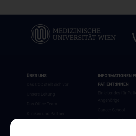
ÜBER UNS
INFORMATIONEN F
PATIENT:INNEN
Das CCC stellt sich vor
Einleitendes für Pati
Unsere Leitung
Angehörige
Das Office Team
Cancer School
Kliniken und Partner
Terminvereinbarun
Austrian Comprehensive Cancer
Pflegeambulanz
Network (ACCN)