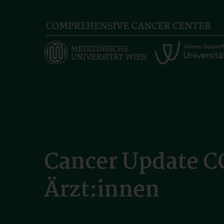
Skip
to
main
content
Cancer Update CC
Ärzt:innen