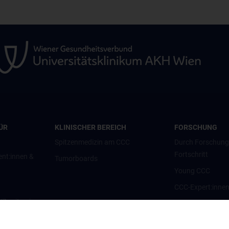
ÜR
KLINISCHER BEREICH
FORSCHUNG
Spitzenmedizin am CCC
Durch Forschun
Fortschritt
ent:innen &
Tumorboards
Young CCC
CCC-Expert:inne
g/Zweitmeinung
CCC-Forschungsc
CCC-Units