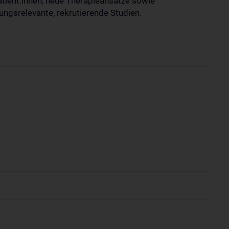
tient:innen, neue Therapieansätze sowie
ungsrelevante, rekrutierende Studien.