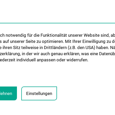
nt:innen und
CCC-Platforms
Translationale F
nen
CCC-Forschungs
CCC-TRIO Symp
h notwendig für die Funktionalität unserer Website sind, ab
Publikationen
uf unserer Seite zu optimieren. Mit Ihrer Einwilligung zu
Links & Kontakt 
ie ihren Sitz teilweise in Drittländern (z.B. den USA) haben.
Forschungsangel
zerklärung, in der wir auch genau erklären, was eine Datenü
derzeit individuell anpassen oder widerrufen.
ENEN
N
blehnen
Einstellungen
RECHTLICHE