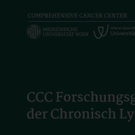
Skip
to
main
content
CCC Forschungsg
der Chronisch L