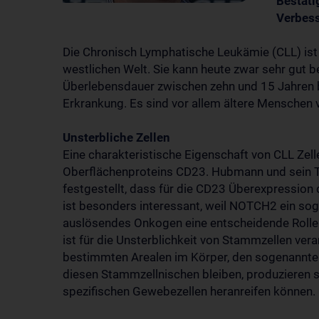
Bestäti
Verbess
Die Chronisch Lymphatische Leukämie (CLL) ist 
westlichen Welt. Sie kann heute zwar sehr gut be
Überlebensdauer zwischen zehn und 15 Jahren b
Erkrankung. Es sind vor allem ältere Menschen v
Unsterbliche Zellen
Eine charakteristische Eigenschaft von CLL Zell
Oberflächenproteins CD23. Hubmann und sein 
festgestellt, dass für die CD23 Überexpressio
ist besonders interessant, weil NOTCH2 ein sog
auslösendes Onkogen eine entscheidende Rolle
ist für die Unsterblichkeit von Stammzellen ve
bestimmten Arealen im Körper, den sogenannten
diesen Stammzellnischen bleiben, produzieren si
spezifischen Gewebezellen heranreifen können.