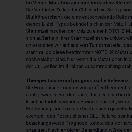
Im Visier: Mutation an einer Vorläuferzelle 
Die Vorläufer Zellen der CLL sind ein Subtyp von
Blutkörperchen), die eine entscheidende Rolle 
dieses B-Zell Typus befindet sich in der Milz. H
Stammzellnischen der Milz zu einer NOTCH2 Mut
sich außerhalb ihrer Stammzellnische unkontrolli
untersuchen wir anhand von Tumormaterial, das 
stammt, ob diese bestimmten NOTCH2 Mutation i
nachweisbar sind. Nur wenn die Mutationen in 
der CLL Zellen im direkten Zusammenhang stehen
Therapeutische und prognostische Relevanz
Die Ergebnisse könnten von großer therapeutis
nachgewiesen werden kann, dass es sich bei d
krankheitsdefinierendes Ereignis handelt, wäre 
Entstehung, sondern es könnten auch gezielte
eventuell das Potential einer CLL Heilung beinh
beziehungsweise Prognose könnte das Vorhand
anzeigen. Nach erfolgter Behandlung würde der