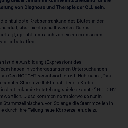
gung dieser Annahme könnte entscheidend für die
erung von Diagnose und Therapie der CLL sein.
die häufigste Krebserkrankung des Blutes in der
handelt, aber nicht geheilt werden. Da die
eträgt, spricht man auch von einer chronischen
on ihr betroffen.
en ist die Ausbildung (Expression) des
Team haben in vorhergegangenen Untersuchungen
n das Gen NOTCH2 verantwortlich ist. Hubmann: „Das
enannter Stammzellfaktor ist, der als Krebs
 in der Leukämie Entstehung spielen könnte.“ NOTCH2
rantwortlich. Diese kommen normalerweise nur in
 Stammzellnischen, vor. Solange die Stammzellen in
e durch ihre Teilung neue Körperzellen, die zu