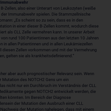
der Immunabwehr
 B-Zellen, also einer Unterart von Leukozyten (weiße
in der Immunabwehr spielen. Die Stammzellnische
ubmann: „Es scheint so zu sein, dass es in den
ation in einer dieser B-Zellen kommt, wodurch diese
ert als CLL Zelle vermehren kann. In unserer Arbeit
von rund 100 Patientinnen aus den letzten 10 Jahren
n allen Patientinnen und in allen Leukämiezellen
all diesen Zellen vorkommen und mit der Vermehrung
, gelten sie als krankheitsdefinierend.“
cher aber auch prognostischer Relevanz sein. Wenn
er Mutation des NOTCH2 Gens um ein
das nicht nur ein Durchbruch im Verständnis der CLL
 Medikamente gegen NOTCH2 entwickelt werden, die
alten könnten. Im Bereich der Diagnose
ensein der Mutation den Ausbruch einer CLL
 Nachweis der Mutation nahelegen, dass mit einem