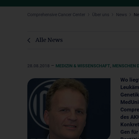
Comprehensive Cancer Center
Über uns
News
N
Alle News
–
,
28.08.2018
MEDIZIN & WISSENSCHAFT
MENSCHEN D
Wo lieg
Leukämi
Genetik
MedUni 
Compreh
des AKH
Konkret
Gen für