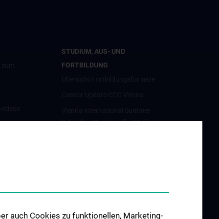
STUDIUM, AUS- UND
FORTBILDUNG
g zum
Übersicht Fortbildungsformate
Cancer Update CCC Vienna
nvideos
Vienna International Summer
School on Oncology for Medical
luster
Students
Interdisziplinäre Onkologische
Ausbildung
orschung
Klinisch-Praktisches Jahr (KPJ)
förderung
Onkologische PhD-Programme
osium
Postgraduelle Onkologische
er auch Cookies zu funktionellen, Marketing-