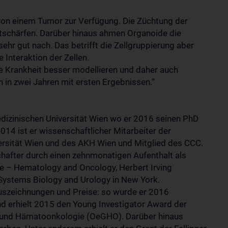
 von einem Tumor zur Verfügung. Die Züchtung der
ntschärfen. Darüber hinaus ahmen Organoide die
ehr gut nach. Das betrifft die Zellgruppierung aber
Interaktion der Zellen.
ie Krankheit besser modellieren und daher auch
 in zwei Jahren mit ersten Ergebnissen.“
dizinischen Universität Wien wo er 2016 seinen PhD
014 ist er wissenschaftlicher Mitarbeiter der
ersität Wien und des AKH Wien und Mitglied des CCC.
chafter durch einen zehnmonatigen Aufenthalt als
e – Hematology and Oncology, Herbert Irving
Systems Biology and Urology in New York.
Auszeichnungen und Preise: so wurde er 2016
d erhielt 2015 den Young Investigator Award der
e und Hämatoonkologie (OeGHO). Darüber hinaus