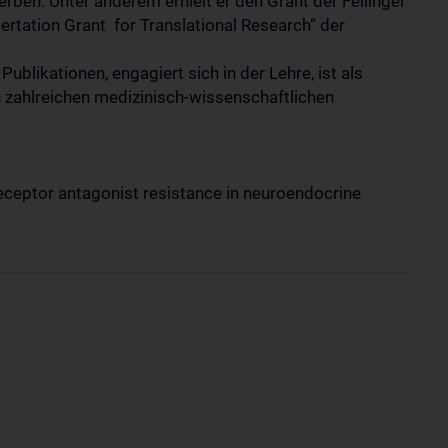
rben. Unter anderem erhielt er den Grant der Fellinger
tation Grant for Translational Research“ der
ublikationen, engagiert sich in der Lehre, ist als
n zahlreichen medizinisch-wissenschaftlichen
ceptor antagonist resistance in neuroendocrine