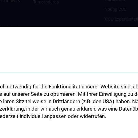
ent:innen &
Tumorboards
Young CCC
CCC-Expert:inne
g/Zweitmeinung
CCC-Forschungsc
CCC-Units
nt:innen und
CCC-Platforms
Translationale F
nen
CCC-Forschungs
CCC-TRIO Symp
h notwendig für die Funktionalität unserer Website sind, ab
Publikationen
uf unserer Seite zu optimieren. Mit Ihrer Einwilligung zu
Links & Kontakt 
ie ihren Sitz teilweise in Drittländern (z.B. den USA) haben.
Forschungsangel
zerklärung, in der wir auch genau erklären, was eine Datenü
derzeit individuell anpassen oder widerrufen.
ENEN
N