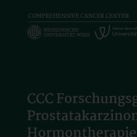
Skip
to
main
content
CCC Forschungsg
Prostatakarzino
Hormontherapie