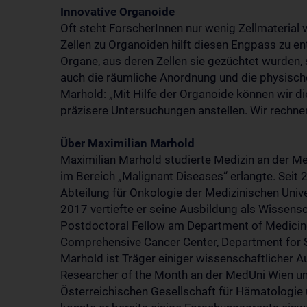
Innovative Organoide
Oft steht ForscherInnen nur wenig Zellmaterial
Zellen zu Organoiden hilft diesen Engpass zu e
Organe, aus deren Zellen sie gezüchtet wurden, s
auch die räumliche Anordnung und die physische 
Marhold: „Mit Hilfe der Organoide können wir d
präzisere Untersuchungen anstellen. Wir rechnen
Über Maximilian Marhold
Maximilian Marhold studierte Medizin an der Me
im Bereich „Malignant Diseases“ erlangte. Seit 2
Abteilung für Onkologie der Medizinischen Univ
2017 vertiefte er seine Ausbildung als Wissens
Postdoctoral Fellow am Department of Medicin
Comprehensive Cancer Center, Department for 
Marhold ist Träger einiger wissenschaftlicher 
Researcher of the Month an der MedUni Wien un
Österreichischen Gesellschaft für Hämatologi