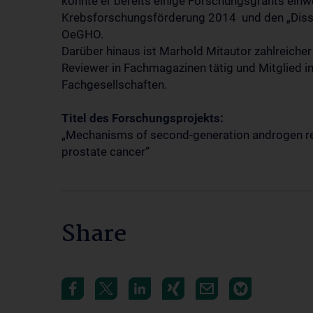
konnte er bereits einige Forschungsgrants einwe
Krebsforschungsförderung 2014 und den „Disser
OeGHO.
Darüber hinaus ist Marhold Mitautor zahlreicher P
Reviewer in Fachmagazinen tätig und Mitglied i
Fachgesellschaften.
Titel des Forschungsprojekts:
„Mechanisms of second-generation androgen re
prostate cancer”
Share