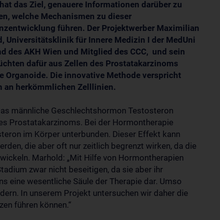
 hat das Ziel, genauere Informationen darüber zu
en, welche Mechanismen zu dieser
nzentwicklung führen. Der Projektwerber Maximilian
, Universitätsklinik für Innere Medizin I der MedUni
d des AKH Wien und Mitglied des CCC, und sein
chten dafür aus Zellen des Prostatakarzinoms
e Organoide. Die innovative Methode verspricht
 an herkömmlichen Zelllinien.
 Das männliche Geschlechtshormon Testosteron
es Prostatakarzinoms. Bei der Hormontherapie
teron im Körper unterbunden. Dieser Effekt kann
den, die aber oft nur zeitlich begrenzt wirken, da die
ickeln. Marhold: „Mit Hilfe von Hormontherapien
tadium zwar nicht beseitigen, da sie aber ihr
 uns eine wesentliche Säule der Therapie dar. Umso
indern. In unserem Projekt untersuchen wir daher die
zen führen können.“