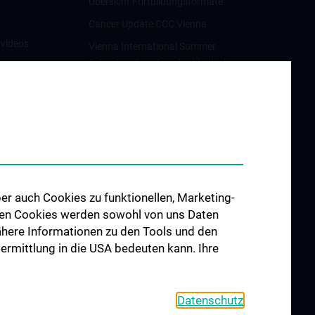
Übersicht Fortbildungsformate
Cancer Update CCC Vienna
nvideos
Vienna International Summer
School on Oncology for Medical
luster
Students
Interdisziplinäre Onkologische
Ausbildung
orschung
Klinisch-Praktisches Jahr (KPJ)
förderung
Onkologische PhD-Programme
osium
Postgraduelle Onkologische
er auch Cookies zu funktionellen, Marketing-
Fortbildung
 den Cookies werden sowohl von uns Daten
CCC-
 Nähere Informationen zu den Tools und den
egenheiten
bermittlung in die USA bedeuten kann. Ihre
Datenschutz