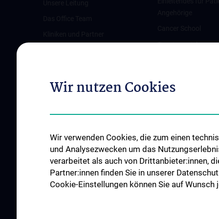
Einleitendes für Pati
Unsere Leitung
Angehörige
Das Office Team
Cancer School
Kliniken und Partner
Terminvereinbarun
Austrian Comprehensive Cancer
Pflegeambulanz
Network (ACCN)
Vertretung für Patie
Qualitätsmanagement am CCC
Wir nutzen Cookies
Angehörige
News
Links für Patient:in
Veranstaltungen
Kontakt
Wir verwenden Cookies, die zum einen technisc
und Analysezwecken um das Nutzungserlebnis a
verarbeitet als auch von Drittanbieter:innen, d
Partner:innen finden Sie in unserer Datenschut
Cookie-Einstellungen können Sie auf Wunsch je
KREBSFORSCHUNG
ZU DEN OFF
UNTERSTÜTZEN
STELLE