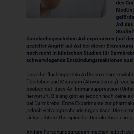
des Com
MedUni
geförde
Axl das
Studie 
Darmkrebsgeschehen Axl exprimieren (auf der 
gezielter Angriff auf Axl bei dieser Erkrankun
noch nicht in klinischen Studien für Darmkrebs
schwerwiegende Entzündungsreaktionen ausl
Das Oberflächenprotein Axl kann mehrere wichtig
Überleben und Migration (Abwanderung) regulier
beobachtet, dass Axl Immunsuppression (Unte
hervorruft. Bislang gibt es jedoch noch keine a
bei Darmkrebs. Erste Experimente zur pharmako
jedoch vielversprechende Ergebnisse: Die Hem
zielgerichtete Therapien bei Darmkrebs zu umg
Andere Forschungsgruppen machen jedoch dara