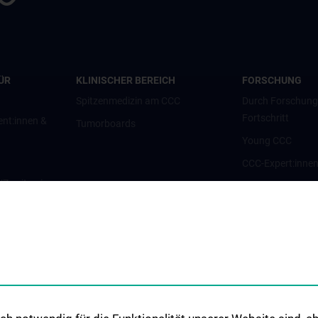
ÜR
KLINISCHER BEREICH
FORSCHUNG
Spitzenmedizin am CCC
Durch Forschun
Fortschritt
ent:innen &
Tumorboards
Young CCC
CCC-Expert:inne
g/Zweitmeinung
CCC-Forschungsc
CCC-Units
nt:innen und
CCC-Platforms
Translationale F
nen
CCC-Forschungs
CCC-TRIO Symp