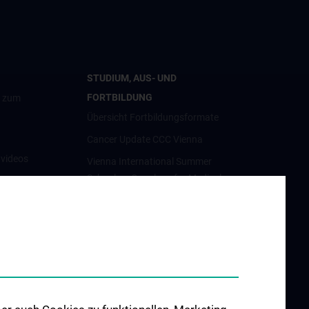
STUDIUM, AUS- UND
FORTBILDUNG
g zum
Übersicht Fortbildungsformate
Cancer Update CCC Vienna
nvideos
Vienna International Summer
School on Oncology for Medical
luster
Students
Interdisziplinäre Onkologische
Ausbildung
orschung
Klinisch-Praktisches Jahr (KPJ)
förderung
Onkologische PhD-Programme
osium
Postgraduelle Onkologische