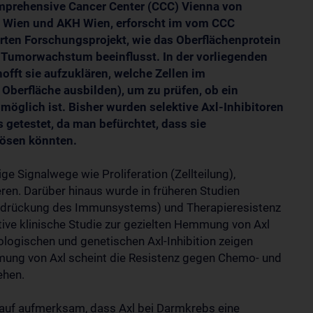
prehensive Cancer Center (CCC) Vienna von
 Wien und AKH Wien, erforscht im vom CCC
rten Forschungsprojekt, wie das Oberflächenprotein
 Tumorwachstum beeinflusst. In der vorliegenden
hofft sie aufzuklären, welche Zellen im
Oberfläche ausbilden), um zu prüfen, ob ein
g möglich ist. Bisher wurden selektive Axl-Inhibitoren
 getestet, da man befürchtet, dass sie
ösen könnten.
e Signalwege wie Proliferation (Zellteilung),
en. Darüber hinaus wurde in früheren Studien
rdrückung des Immunsystems) und Therapieresistenz
ktive klinische Studie zur gezielten Hemmung von Axl
logischen und genetischen Axl-Inhibition zeigen
mung von Axl scheint die Resistenz gegen Chemo- und
ehen.
uf aufmerksam, dass Axl bei Darmkrebs eine