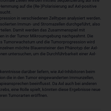
omale Zellen werden mittels Sequenzierung auf ihre
-Hemmung auf die (Re-)Polarisierung auf Axl-positive
rsucht.
xpression in verschiedenen Zelltypen analysiert werden.
solierten Immun- und Stromazellen durchgeführt, also
eurteilen. Damit werden das Zusammenspiel mit
ngen in der Tumor Mikroumgebung nachgeahmt. Die
as Tumorwachstum und die Tumorprogression wird
nzelnen möchte Blauensteiner den Phänotyp der Axl-
nen untersuchen, um die Durchführbarkeit einer Axl-
enntnisse darüber liefern, wie Axl-Inhibitoren beim
tion die in den Tumor eingewanderten Immunzellen,
ieansprechen beeinflusst. Da Axl auch bei anderen
rebs, eine Rolle spielt, könnten diese Ergebnisse neue
eren Tumorarten eröffnen.