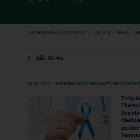
Comprehensive Cancer Center
Über uns
News
N
Alle News
–
,
05.05.2022
MEDIZIN & WISSENSCHAFT
MENSCHEN D
Trotz d
Therapi
Resiste
Medika
zu über
Zentrum