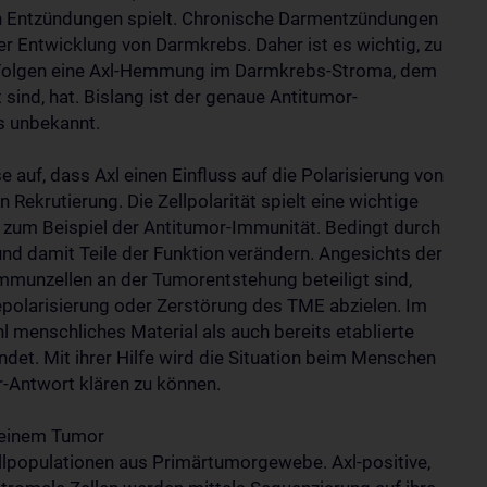
von Entzündungen spielt. Chronische Darmentzündungen
r Entwicklung von Darmkrebs. Daher ist es wichtig, zu
he Folgen eine Axl-Hemmung im Darmkrebs-Stroma, dem
sind, hat. Bislang ist der genaue Antitumor-
s unbekannt.
 auf, dass Axl einen Einfluss auf die Polarisierung von
Rekrutierung. Die Zellpolarität spielt eine wichtige
e zum Beispiel der Antitumor-Immunität. Bedingt durch
nd damit Teile der Funktion verändern. Angesichts der
munzellen an der Tumorentstehung beteiligt sind,
Repolarisierung oder Zerstörung des TME abzielen. Im
enschliches Material als auch bereits etablierte
t. Mit ihrer Hilfe wird die Situation beim Menschen
r-Antwort klären zu können.
 einem Tumor
ellpopulationen aus Primärtumorgewebe. Axl-positive,