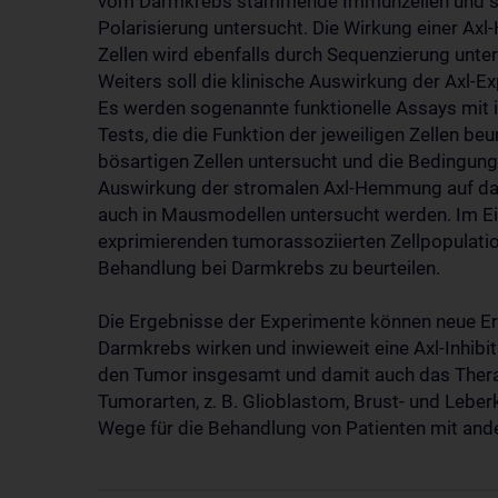
vom Darmkrebs stammende Immunzellen und str
Polarisierung untersucht. Die Wirkung einer Axl
Zellen wird ebenfalls durch Sequenzierung unte
Weiters soll die klinische Auswirkung der Axl-E
Es werden sogenannte funktionelle Assays mit i
Tests, die die Funktion der jeweiligen Zellen b
bösartigen Zellen untersucht und die Bedingu
Auswirkung der stromalen Axl-Hemmung auf d
auch in Mausmodellen untersucht werden. Im Ei
exprimierenden tumorassoziierten Zellpopulatio
Behandlung bei Darmkrebs zu beurteilen.
Die Ergebnisse der Experimente können neue Erk
Darmkrebs wirken und inwieweit eine Axl-Inhibi
den Tumor insgesamt und damit auch das Therap
Tumorarten, z. B. Glioblastom, Brust- und Leberk
Wege für die Behandlung von Patienten mit and