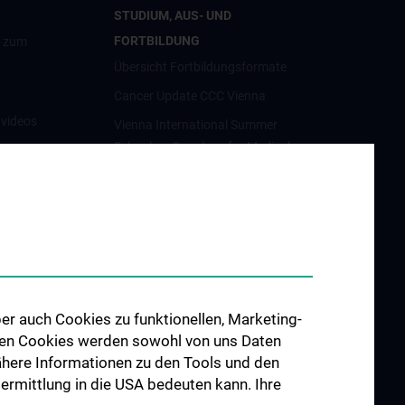
STUDIUM, AUS- UND
FORTBILDUNG
g zum
Übersicht Fortbildungsformate
Cancer Update CCC Vienna
nvideos
Vienna International Summer
School on Oncology for Medical
luster
Students
Interdisziplinäre Onkologische
Ausbildung
orschung
Klinisch-Praktisches Jahr (KPJ)
förderung
Onkologische PhD-Programme
osium
Postgraduelle Onkologische
er auch Cookies zu funktionellen, Marketing-
Fortbildung
 den Cookies werden sowohl von uns Daten
CCC-
 Nähere Informationen zu den Tools und den
egenheiten
bermittlung in die USA bedeuten kann. Ihre