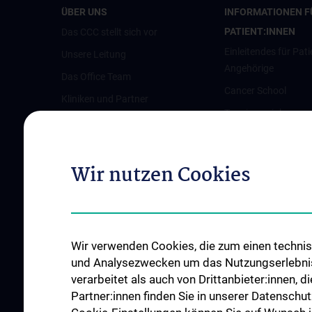
ÜBER UNS
INFORMATIONEN F
PATIENT:INNEN
Das CCC stellt sich vor
Einleitendes für Pati
Unsere Leitung
Angehörige
Das Office Team
Cancer School
Kliniken und Partner
Terminvereinbarun
Austrian Comprehensive Cancer
Pflegeambulanz
Network (ACCN)
Vertretung für Patie
Qualitätsmanagement am CCC
Wir nutzen Cookies
Angehörige
News
Links für Patient:in
Veranstaltungen
Kontakt
Wir verwenden Cookies, die zum einen technisc
und Analysezwecken um das Nutzungserlebnis a
verarbeitet als auch von Drittanbieter:innen, d
Partner:innen finden Sie in unserer Datenschut