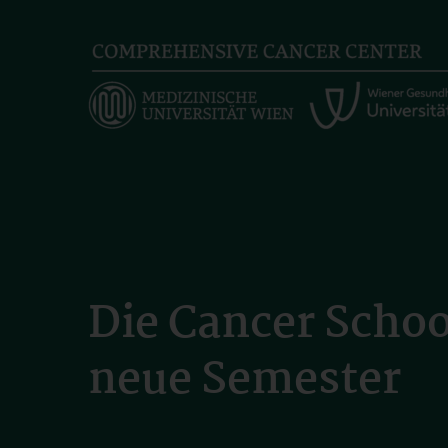
Skip
to
main
content
Die Cancer School
neue Semester