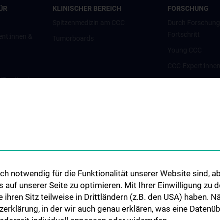
ÜR
KLINISCHER BEREICH
FORSCHUNG
Spitzenmedizin am CCC
Durch Forschun
Fortschritt
ent:innen &
Tumorboards
Young CCC
CCC-Expert:inne
g/Zweitmeinung
CCC-Forschungsc
CCC-Units
nt:innen und
CCC-Platforms
Translationale F
nen
CCC-Forschungs
CCC-TRIO Symp
h notwendig für die Funktionalität unserer Website sind, ab
Publikationen
uf unserer Seite zu optimieren. Mit Ihrer Einwilligung zu
Links & Kontakt 
ie ihren Sitz teilweise in Drittländern (z.B. den USA) haben.
Forschungsangel
zerklärung, in der wir auch genau erklären, was eine Datenü