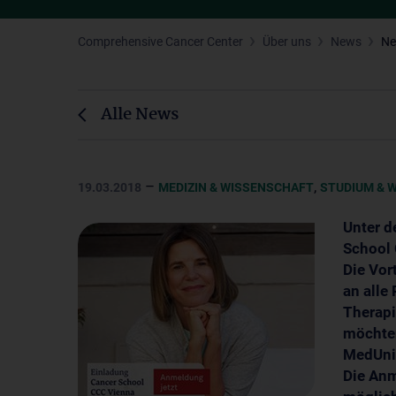
Comprehensive Cancer Center
Über uns
News
N
Alle News
–
,
19.03.2018
MEDIZIN & WISSENSCHAFT
STUDIUM & 
Unter d
School 
Die Vor
an alle
Therapi
möchten
MedUni 
Die Anm