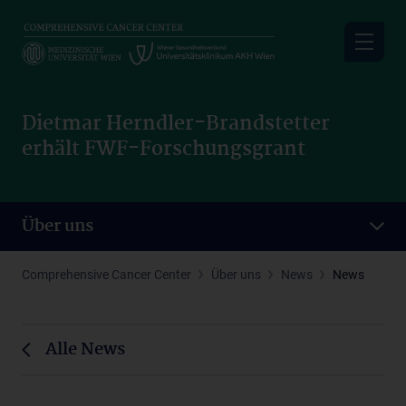
Skip
to
main
content
Dietmar Herndler-Brandstetter
erhält FWF-Forschungsgrant
Über uns
Comprehensive Cancer Center
Über uns
News
News
Alle News