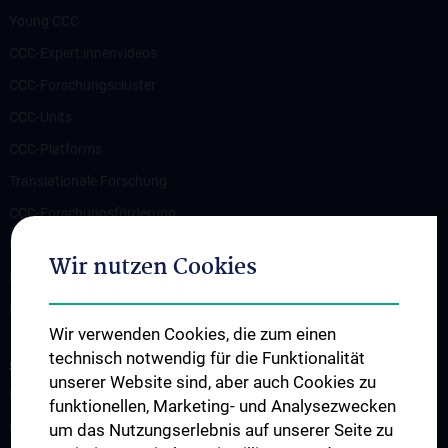
Young CCC
CCC-Expert:innenvideos
CCC-Forschungscluster
CCC-Units
CCC-Platforms
Translationale Forschung
CCC-Forschungsförderung
CCC-TRIO Symposium
Wir nutzen Cookies
Publikationen
Links & Kontakt CCC-Forschungsangelegenheiten
Wir verwenden Cookies, die zum einen
technisch notwendig für die Funktionalität
STUDIUM, AUS- UND FORTBILDUNG
unserer Website sind, aber auch Cookies zu
Übersicht Fortbildungsformate
funktionellen, Marketing- und Analysezwecken
Cancer Update CCC Vienna
um das Nutzungserlebnis auf unserer Seite zu