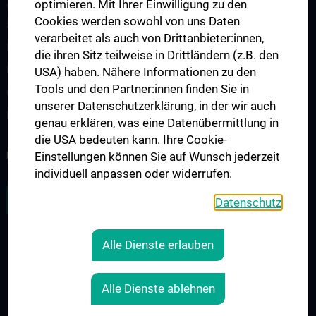
optimieren. Mit Ihrer Einwilligung zu den
Vienna International Summer School on Oncology for Medical
Cookies werden sowohl von uns Daten
Students
verarbeitet als auch von Drittanbieter:innen,
Interdisziplinäre Onkologische Ausbildung
die ihren Sitz teilweise in Drittländern (z.B. den
Klinisch-Praktisches Jahr (KPJ)
USA) haben. Nähere Informationen zu den
Tools und den Partner:innen finden Sie in
Onkologische PhD-Programme
unserer Datenschutzerklärung, in der wir auch
Postgraduelle Onkologische Fortbildung
genau erklären, was eine Datenübermittlung in
die USA bedeuten kann. Ihre Cookie-
KREBSFORSCHUNG UNTERSTÜTZEN
Einstellungen können Sie auf Wunsch jederzeit
individuell anpassen oder widerrufen.
ZU DEN OFFENEN STELLEN
Datenschutz
Alle Dienste erlauben
RECHTLICHES
KONTAKT
Alle Dienste ablehnen
COOKIE-EINSTELLUNGEN
IMPRESSUM