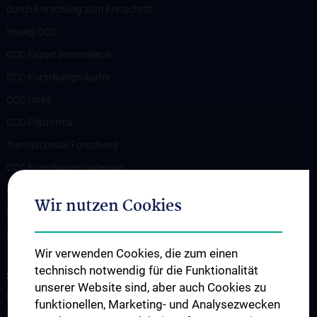
Durch Forschung zum Fortschritt
Young CCC
CCC-Expert:innenvideos
CCC-Forschungscluster
CCC-Units
CCC-Platforms
Translationale Forschung
CCC-Forschungsförderung
CCC-TRIO Symposium
Wir nutzen Cookies
Publikationen
Links & Kontakt CCC-Forschungsangelegenheiten
Wir verwenden Cookies, die zum einen
technisch notwendig für die Funktionalität
STUDIUM, AUS- UND FORTBILDUNG
unserer Website sind, aber auch Cookies zu
Übersicht Fortbildungsformate
funktionellen, Marketing- und Analysezwecken