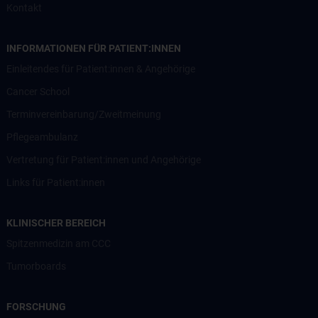
Kontakt
INFORMATIONEN FÜR PATIENT:INNEN
Einleitendes für Patient:innen & Angehörige
Cancer School
Terminvereinbarung/Zweitmeinung
Pflegeambulanz
Vertretung für Patient:innen und Angehörige
Links für Patient:innen
KLINISCHER BEREICH
Spitzenmedizin am CCC
Tumorboards
FORSCHUNG