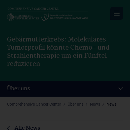
Skip
to
main
content
Gebärmutterkrebs: Molekulares
Tumorprofil könnte Chemo- und
Strahlentherapie um ein Fünftel
reduzieren
Über uns
Comprehensive Cancer Center
Über uns
News
News
Alle News