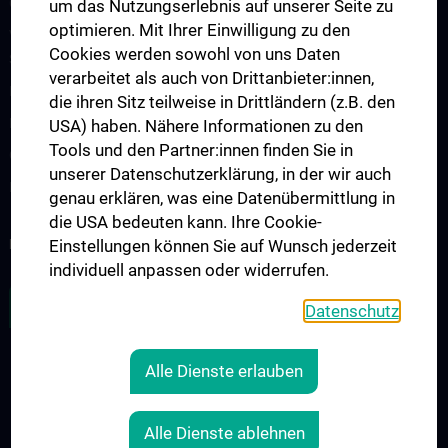
Cancer Update CCC Vienna
um das Nutzungserlebnis auf unserer Seite zu
optimieren. Mit Ihrer Einwilligung zu den
Vienna International Summer School on Oncology for Medical
Cookies werden sowohl von uns Daten
Students
verarbeitet als auch von Drittanbieter:innen,
Interdisziplinäre Onkologische Ausbildung
die ihren Sitz teilweise in Drittländern (z.B. den
Klinisch-Praktisches Jahr (KPJ)
USA) haben. Nähere Informationen zu den
Tools und den Partner:innen finden Sie in
Onkologische PhD-Programme
unserer Datenschutzerklärung, in der wir auch
Postgraduelle Onkologische Fortbildung
genau erklären, was eine Datenübermittlung in
die USA bedeuten kann. Ihre Cookie-
KREBSFORSCHUNG UNTERSTÜTZEN
Einstellungen können Sie auf Wunsch jederzeit
individuell anpassen oder widerrufen.
ZU DEN OFFENEN STELLEN
Datenschutz
Alle Dienste erlauben
RECHTLICHES
KONTAKT
Alle Dienste ablehnen
COOKIE-EINSTELLUNGEN