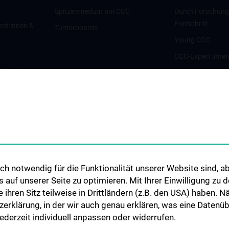
Spitzenmedizin am CCC
Durch Forschun
Fortschritt
ent:innen &
Tumorboards
Young CCC
CCC-Expert:inne
g/Zweitmeinung
CCC-Forschungsc
CCC-Units
nt:innen und
CCC-Platforms
Translationale F
nen
CCC-Forschungs
CCC-TRIO Symp
h notwendig für die Funktionalität unserer Website sind, ab
Publikationen
uf unserer Seite zu optimieren. Mit Ihrer Einwilligung zu
Links & Kontakt 
ie ihren Sitz teilweise in Drittländern (z.B. den USA) haben.
Forschungsangel
zerklärung, in der wir auch genau erklären, was eine Datenü
derzeit individuell anpassen oder widerrufen.