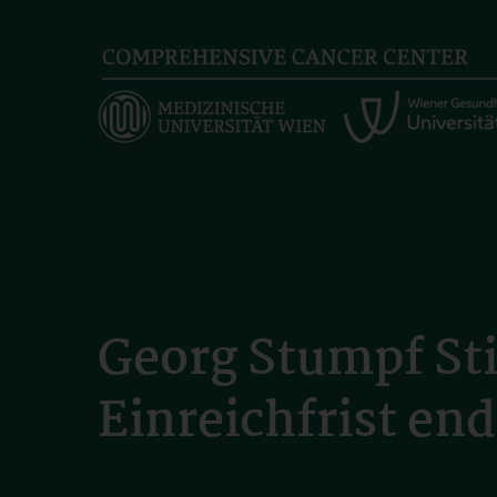
Skip
to
main
content
Georg Stumpf St
Einreichfrist end