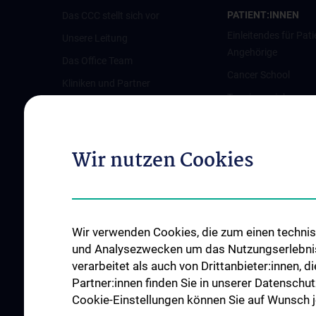
PATIENT:INNEN
Das CCC stellt sich vor
Einleitendes für Pati
Unsere Leitung
Angehörige
Das Office Team
Cancer School
Kliniken und Partner
Terminvereinbarun
Austrian Comprehensive Cancer
Pflegeambulanz
Network (ACCN)
Vertretung für Patie
Qualitätsmanagement am CCC
Wir nutzen Cookies
Angehörige
News
Links für Patient:in
Veranstaltungen
Kontakt
Wir verwenden Cookies, die zum einen technisc
und Analysezwecken um das Nutzungserlebnis a
verarbeitet als auch von Drittanbieter:innen, d
Partner:innen finden Sie in unserer Datenschut
Cookie-Einstellungen können Sie auf Wunsch je
KREBSFORSCHUNG