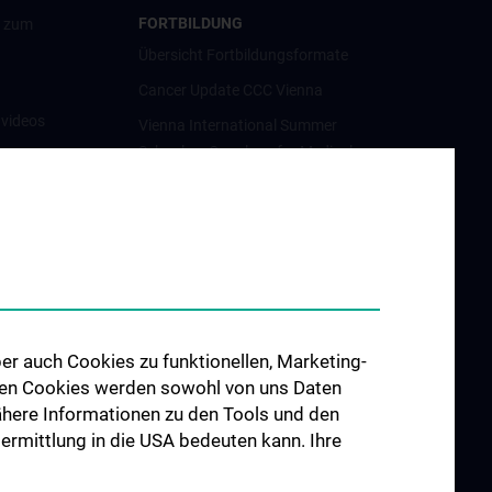
FORTBILDUNG
g zum
Übersicht Fortbildungsformate
Cancer Update CCC Vienna
nvideos
Vienna International Summer
School on Oncology for Medical
luster
Students
Interdisziplinäre Onkologische
Ausbildung
orschung
Klinisch-Praktisches Jahr (KPJ)
förderung
Onkologische PhD-Programme
osium
Postgraduelle Onkologische
er auch Cookies zu funktionellen, Marketing-
Fortbildung
 den Cookies werden sowohl von uns Daten
CCC-
 Nähere Informationen zu den Tools und den
egenheiten
bermittlung in die USA bedeuten kann. Ihre