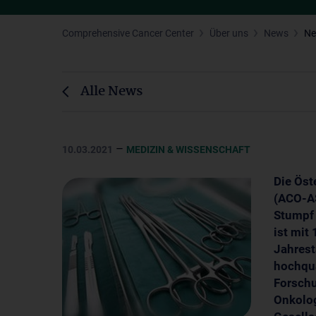
Comprehensive Cancer Center
Über uns
News
N
Alle News
–
10.03.2021
MEDIZIN & WISSENSCHAFT
Die Öst
(ACO-AS
Stumpf 
ist mit
Jahrest
hochqua
Forschu
Onkolog