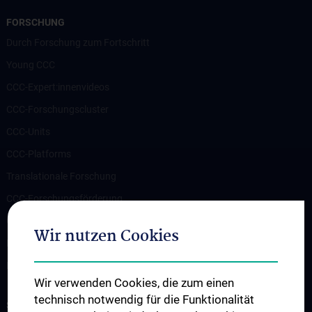
FORSCHUNG
Durch Forschung zum Fortschritt
Young CCC
CCC-Expert:innenvideos
CCC-Forschungscluster
CCC-Units
CCC-Platforms
Translationale Forschung
CCC-Forschungsförderung
CCC-TRIO Symposium
Wir nutzen Cookies
Publikationen
Links & Kontakt CCC-Forschungsangelegenheiten
Wir verwenden Cookies, die zum einen
technisch notwendig für die Funktionalität
STUDIUM, AUS- UND FORTBILDUNG