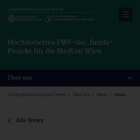
Skip
to
main
content
Hochdotiertes FWF-doc.funds-
Projekt für die MedUni Wien
Über uns
Comprehensive Cancer Center
Über uns
News
News
Alle News