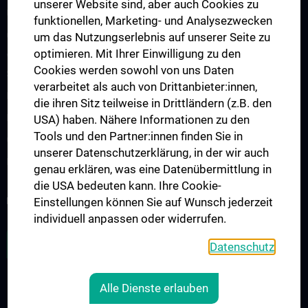
unserer Website sind, aber auch Cookies zu
Übersicht Fortbildungsformate
funktionellen, Marketing- und Analysezwecken
Cancer Update CCC Vienna
um das Nutzungserlebnis auf unserer Seite zu
optimieren. Mit Ihrer Einwilligung zu den
Vienna International Summer School on Oncology for Medical
Cookies werden sowohl von uns Daten
Students
verarbeitet als auch von Drittanbieter:innen,
Interdisziplinäre Onkologische Ausbildung
die ihren Sitz teilweise in Drittländern (z.B. den
Klinisch-Praktisches Jahr (KPJ)
USA) haben. Nähere Informationen zu den
Tools und den Partner:innen finden Sie in
Onkologische PhD-Programme
unserer Datenschutzerklärung, in der wir auch
Postgraduelle Onkologische Fortbildung
genau erklären, was eine Datenübermittlung in
die USA bedeuten kann. Ihre Cookie-
KREBSFORSCHUNG UNTERSTÜTZEN
Einstellungen können Sie auf Wunsch jederzeit
individuell anpassen oder widerrufen.
ZU DEN OFFENEN STELLEN
Datenschutz
Alle Dienste erlauben
RECHTLICHES