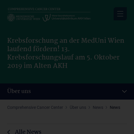
Skip
to
main
content
Krebsforschung an der MedUni Wien
laufend fördern! 13.
Krebsforschungslauf am 5. Oktober
2019 im Alten AKH
Über uns
Comprehensive Cancer Center
Über uns
News
News
Alle News