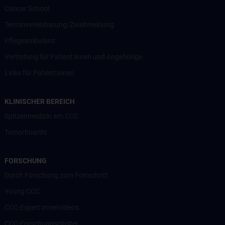
Cancer School
Terminvereinbarung/Zweitmeinung
Pflegeambulanz
Vertretung für Patient:innen und Angehörige
Links für Patient:innen
KLINISCHER BEREICH
Spitzenmedizin am CCC
Tumorboards
FORSCHUNG
Durch Forschung zum Fortschritt
Young CCC
CCC-Expert:innenvideos
CCC-Forschungscluster