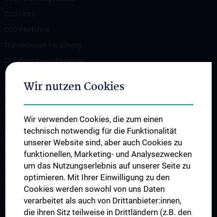
CCC-Units
CCC-Platforms
Translationale Forschung
CCC-Forschungsförderung
CCC-TRIO Symposium
Wir nutzen Cookies
Publikationen
Links & Kontakt CCC-Forschungsangelegenheiten
Wir verwenden Cookies, die zum einen
technisch notwendig für die Funktionalität
STUDIUM, AUS- UND FORTBILDUNG
unserer Website sind, aber auch Cookies zu
Übersicht Fortbildungsformate
funktionellen, Marketing- und Analysezwecken
Cancer Update CCC Vienna
um das Nutzungserlebnis auf unserer Seite zu
optimieren. Mit Ihrer Einwilligung zu den
Vienna International Summer School on Oncology for Medical
Cookies werden sowohl von uns Daten
Students
verarbeitet als auch von Drittanbieter:innen,
Interdisziplinäre Onkologische Ausbildung
die ihren Sitz teilweise in Drittländern (z.B. den