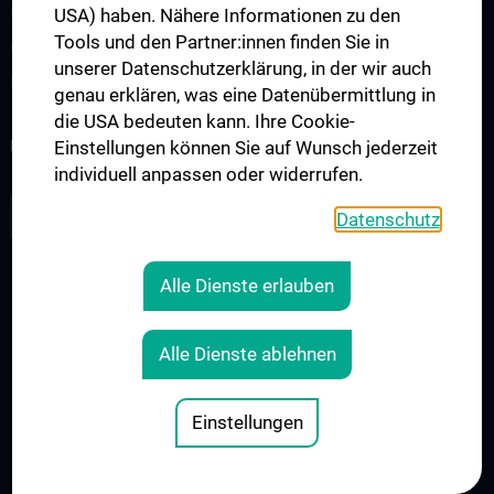
Klinisch-Praktisches Jahr (KPJ)
USA) haben. Nähere Informationen zu den
Tools und den Partner:innen finden Sie in
Onkologische PhD-Programme
unserer Datenschutzerklärung, in der wir auch
Postgraduelle Onkologische Fortbildung
genau erklären, was eine Datenübermittlung in
die USA bedeuten kann. Ihre Cookie-
KREBSFORSCHUNG UNTERSTÜTZEN
Einstellungen können Sie auf Wunsch jederzeit
individuell anpassen oder widerrufen.
ZU DEN OFFENEN STELLEN
Datenschutz
Alle Dienste erlauben
RECHTLICHES
KONTAKT
Alle Dienste ablehnen
COOKIE-EINSTELLUNGEN
IMPRESSUM
Einstellungen
© 2026 Medizinische Universität Wien