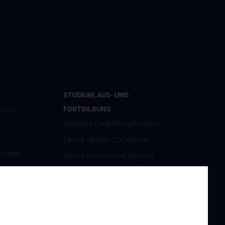
STUDIUM, AUS- UND
FORTBILDUNG
g zum
Übersicht Fortbildungsformate
Cancer Update CCC Vienna
nvideos
Vienna International Summer
School on Oncology for Medical
luster
Students
Interdisziplinäre Onkologische
Ausbildung
orschung
Klinisch-Praktisches Jahr (KPJ)