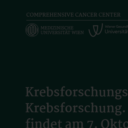
Skip
to
main
content
Krebsforschungsl
Krebsforschung.
findet am 7. Okto