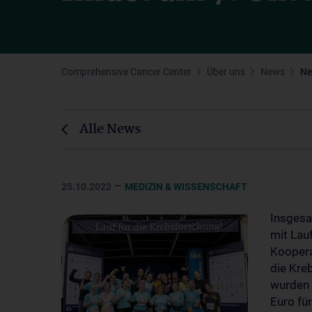
Comprehensive Cancer Center
Über uns
News
N
Alle News
–
25.10.2022
MEDIZIN & WISSENSCHAFT
Insgesa
mit Lau
Koopera
die Kre
wurden 
Euro für