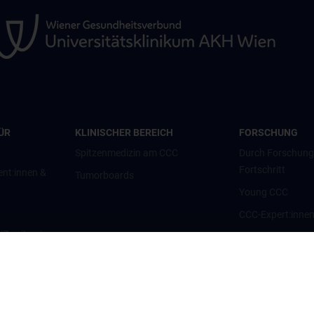
ÜR
KLINISCHER BEREICH
FORSCHUNG
Spitzenmedizin am CCC
Durch Forschun
Fortschritt
ent:innen &
Tumorboards
Young CCC
CCC-Expert:inne
g/Zweitmeinung
CCC-Forschungsc
CCC-Units
nt:innen und
CCC-Platforms
Translationale F