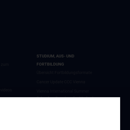
STUDIUM, AUS- UND
FORTBILDUNG
g zum
Übersicht Fortbildungsformate
Cancer Update CCC Vienna
nvideos
Vienna International Summer
School on Oncology for Medical
luster
Students
Interdisziplinäre Onkologische
Ausbildung
orschung