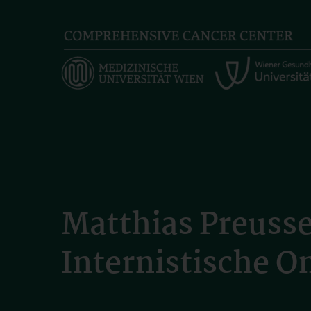
Skip
to
main
content
Matthias Preusse
Internistische O