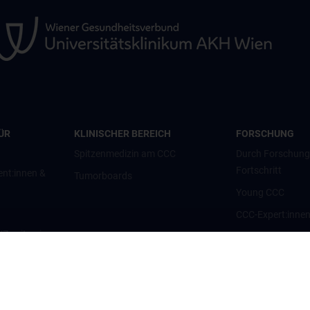
ÜR
KLINISCHER BEREICH
FORSCHUNG
Spitzenmedizin am CCC
Durch Forschun
Fortschritt
ent:innen &
Tumorboards
Young CCC
CCC-Expert:inne
g/Zweitmeinung
CCC-Forschungsc
CCC-Units
nt:innen und
CCC-Platforms
Translationale F