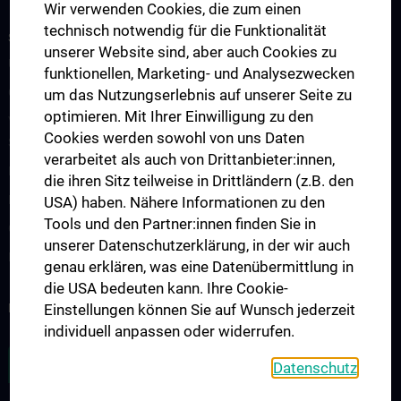
Wir verwenden Cookies, die zum einen
technisch notwendig für die Funktionalität
STUDIUM, AUS- UND FORTBILDUNG
unserer Website sind, aber auch Cookies zu
Übersicht Fortbildungsformate
funktionellen, Marketing- und Analysezwecken
Cancer Update CCC Vienna
um das Nutzungserlebnis auf unserer Seite zu
optimieren. Mit Ihrer Einwilligung zu den
Vienna International Summer School on Oncology for Medical
Cookies werden sowohl von uns Daten
Students
verarbeitet als auch von Drittanbieter:innen,
Interdisziplinäre Onkologische Ausbildung
die ihren Sitz teilweise in Drittländern (z.B. den
Klinisch-Praktisches Jahr (KPJ)
USA) haben. Nähere Informationen zu den
Tools und den Partner:innen finden Sie in
Onkologische PhD-Programme
unserer Datenschutzerklärung, in der wir auch
Postgraduelle Onkologische Fortbildung
genau erklären, was eine Datenübermittlung in
die USA bedeuten kann. Ihre Cookie-
KREBSFORSCHUNG UNTERSTÜTZEN
Einstellungen können Sie auf Wunsch jederzeit
individuell anpassen oder widerrufen.
ZU DEN OFFENEN STELLEN
Datenschutz