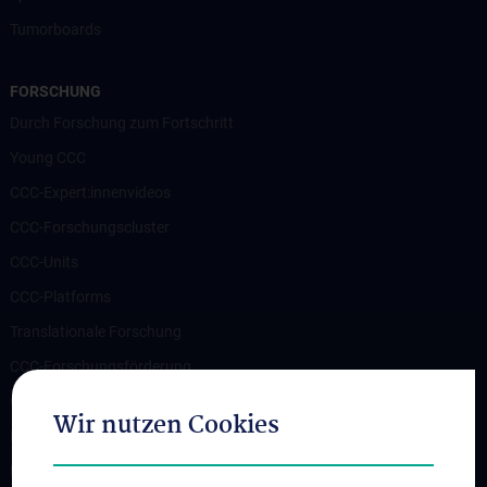
Tumorboards
FORSCHUNG
Durch Forschung zum Fortschritt
Young CCC
CCC-Expert:innenvideos
CCC-Forschungscluster
CCC-Units
CCC-Platforms
Translationale Forschung
CCC-Forschungsförderung
CCC-TRIO Symposium
Wir nutzen Cookies
Publikationen
Links & Kontakt CCC-Forschungsangelegenheiten