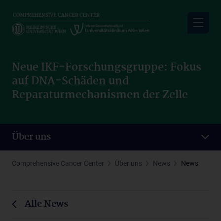
Skip
to
main
content
Neue IKF-Forschungsgruppe: Fokus
auf DNA-Schäden und
Reparaturmechanismen der Zelle
Über uns
Comprehensive Cancer Center
Über uns
News
News
Alle News