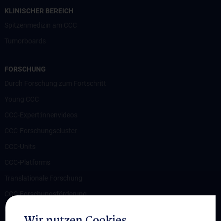
KLINISCHER BEREICH
Spitzenmedizin am CCC
Tumorboards
FORSCHUNG
Durch Forschung zum Fortschritt
Young CCC
CCC-Expert:innenvideos
CCC-Forschungscluster
CCC-Units
CCC-Platforms
Translationale Forschung
CCC-Forschungsförderung
CCC-TRIO Symposium