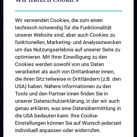
Wir nutzen Cookies
Publikationen
Links & Kontakt CCC-Forschungsangelegenheiten
Wir verwenden Cookies, die zum einen
technisch notwendig für die Funktionalität
STUDIUM, AUS- UND FORTBILDUNG
unserer Website sind, aber auch Cookies zu
Übersicht Fortbildungsformate
funktionellen, Marketing- und Analysezwecken
Cancer Update CCC Vienna
um das Nutzungserlebnis auf unserer Seite zu
optimieren. Mit Ihrer Einwilligung zu den
Vienna International Summer School on Oncology for Medical
Cookies werden sowohl von uns Daten
Students
verarbeitet als auch von Drittanbieter:innen,
Interdisziplinäre Onkologische Ausbildung
die ihren Sitz teilweise in Drittländern (z.B. den
Klinisch-Praktisches Jahr (KPJ)
USA) haben. Nähere Informationen zu den
Tools und den Partner:innen finden Sie in
Onkologische PhD-Programme
unserer Datenschutzerklärung, in der wir auch
Postgraduelle Onkologische Fortbildung
genau erklären, was eine Datenübermittlung in
die USA bedeuten kann. Ihre Cookie-
KREBSFORSCHUNG UNTERSTÜTZEN
Einstellungen können Sie auf Wunsch jederzeit
individuell anpassen oder widerrufen.