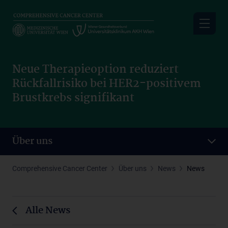
Skip
to
main
content
Neue Therapieoption reduziert
Rückfallrisiko bei HER2-positivem
Brustkrebs signifikant
Über uns
Comprehensive Cancer Center
Über uns
News
News
Alle News