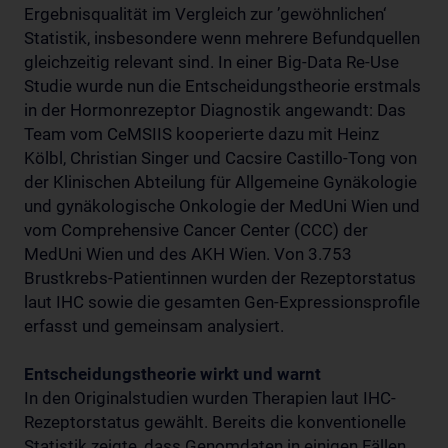
Ergebnisqualität im Vergleich zur ’gewöhnlichen‘
Statistik, insbesondere wenn mehrere Befundquellen
gleichzeitig relevant sind. In einer Big-Data Re-Use
Studie wurde nun die Entscheidungstheorie erstmals
in der Hormonrezeptor Diagnostik angewandt: Das
Team vom CeMSIIS kooperierte dazu mit Heinz
Kölbl, Christian Singer und Cacsire Castillo-Tong von
der Klinischen Abteilung für Allgemeine Gynäkologie
und gynäkologische Onkologie der MedUni Wien und
vom Comprehensive Cancer Center (CCC) der
MedUni Wien und des AKH Wien. Von 3.753
Brustkrebs-Patientinnen wurden der Rezeptorstatus
laut IHC sowie die gesamten Gen-Expressionsprofile
erfasst und gemeinsam analysiert.
Entscheidungstheorie wirkt und warnt
In den Originalstudien wurden Therapien laut IHC-
Rezeptorstatus gewählt. Bereits die konventionelle
Statistik zeigte, dass Genomdaten in einigen Fällen