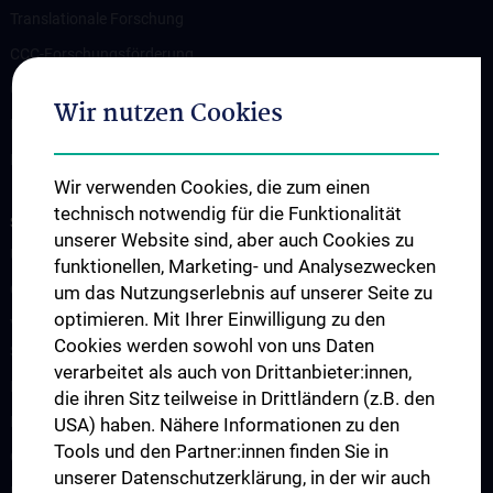
Translationale Forschung
CCC-Forschungsförderung
CCC-TRIO Symposium
Wir nutzen Cookies
Publikationen
Links & Kontakt CCC-Forschungsangelegenheiten
Wir verwenden Cookies, die zum einen
technisch notwendig für die Funktionalität
STUDIUM, AUS- UND FORTBILDUNG
unserer Website sind, aber auch Cookies zu
Übersicht Fortbildungsformate
funktionellen, Marketing- und Analysezwecken
Cancer Update CCC Vienna
um das Nutzungserlebnis auf unserer Seite zu
optimieren. Mit Ihrer Einwilligung zu den
Vienna International Summer School on Oncology for Medical
Cookies werden sowohl von uns Daten
Students
verarbeitet als auch von Drittanbieter:innen,
Interdisziplinäre Onkologische Ausbildung
die ihren Sitz teilweise in Drittländern (z.B. den
Klinisch-Praktisches Jahr (KPJ)
USA) haben. Nähere Informationen zu den
Tools und den Partner:innen finden Sie in
Onkologische PhD-Programme
unserer Datenschutzerklärung, in der wir auch
Postgraduelle Onkologische Fortbildung