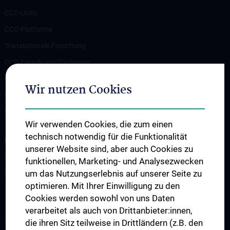
CCC-Units
CCC-Platforms
Translationale Forschung
CCC-Forschungsförderung
CCC-TRIO Symposium
Wir nutzen Cookies
Publikationen
Links & Kontakt CCC-Forschungsangelegenheiten
Wir verwenden Cookies, die zum einen
technisch notwendig für die Funktionalität
STUDIUM, AUS- UND FORTBILDUNG
unserer Website sind, aber auch Cookies zu
Übersicht Fortbildungsformate
funktionellen, Marketing- und Analysezwecken
Cancer Update CCC Vienna
um das Nutzungserlebnis auf unserer Seite zu
optimieren. Mit Ihrer Einwilligung zu den
Vienna International Summer School on Oncology for Medical
Cookies werden sowohl von uns Daten
Students
verarbeitet als auch von Drittanbieter:innen,
Interdisziplinäre Onkologische Ausbildung
die ihren Sitz teilweise in Drittländern (z.B. den