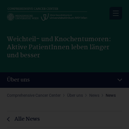
Skip
to
main
content
Weichteil- und Knochentumoren:
Aktive PatientInnen leben länger
und besser
Über uns
Comprehensive Cancer Center
Über uns
News
News
Alle News