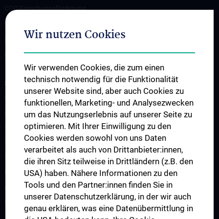
CCC-Forschungsförderung
CCC-TRIO Symposium
Wir nutzen Cookies
Publikationen
Links & Kontakt CCC-Forschungsangelegenheiten
Wir verwenden Cookies, die zum einen
technisch notwendig für die Funktionalität
STUDIUM, AUS- UND FORTBILDUNG
unserer Website sind, aber auch Cookies zu
Übersicht Fortbildungsformate
funktionellen, Marketing- und Analysezwecken
Cancer Update CCC Vienna
um das Nutzungserlebnis auf unserer Seite zu
optimieren. Mit Ihrer Einwilligung zu den
Vienna International Summer School on Oncology for Medical
Cookies werden sowohl von uns Daten
Students
verarbeitet als auch von Drittanbieter:innen,
Interdisziplinäre Onkologische Ausbildung
die ihren Sitz teilweise in Drittländern (z.B. den
Klinisch-Praktisches Jahr (KPJ)
USA) haben. Nähere Informationen zu den
Tools und den Partner:innen finden Sie in
Onkologische PhD-Programme
unserer Datenschutzerklärung, in der wir auch
Postgraduelle Onkologische Fortbildung
genau erklären, was eine Datenübermittlung in