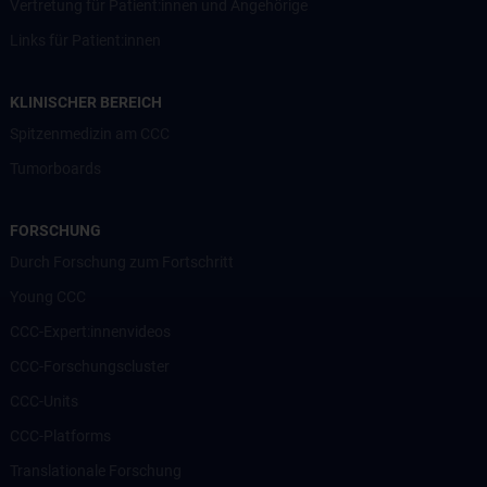
Vertretung für Patient:innen und Angehörige
Links für Patient:innen
KLINISCHER BEREICH
Spitzenmedizin am CCC
Tumorboards
FORSCHUNG
Durch Forschung zum Fortschritt
Young CCC
CCC-Expert:innenvideos
CCC-Forschungscluster
CCC-Units
CCC-Platforms
Translationale Forschung