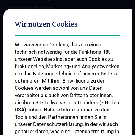
CCC-Forschungsförderung
CCC-TRIO Symposium
Wir nutzen Cookies
Publikationen
Links & Kontakt CCC-Forschungsangelegenheiten
Wir verwenden Cookies, die zum einen
technisch notwendig für die Funktionalität
STUDIUM, AUS- UND FORTBILDUNG
unserer Website sind, aber auch Cookies zu
Übersicht Fortbildungsformate
funktionellen, Marketing- und Analysezwecken
Cancer Update CCC Vienna
um das Nutzungserlebnis auf unserer Seite zu
optimieren. Mit Ihrer Einwilligung zu den
Vienna International Summer School on Oncology for Medical
Cookies werden sowohl von uns Daten
Students
verarbeitet als auch von Drittanbieter:innen,
Interdisziplinäre Onkologische Ausbildung
die ihren Sitz teilweise in Drittländern (z.B. den
Klinisch-Praktisches Jahr (KPJ)
USA) haben. Nähere Informationen zu den
Tools und den Partner:innen finden Sie in
Onkologische PhD-Programme
unserer Datenschutzerklärung, in der wir auch
Postgraduelle Onkologische Fortbildung
genau erklären, was eine Datenübermittlung in