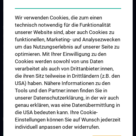
Publikationen
Links & Kontakt CCC-Forschungsangelegenheiten
Wir verwenden Cookies, die zum einen
technisch notwendig für die Funktionalität
STUDIUM, AUS- UND FORTBILDUNG
unserer Website sind, aber auch Cookies zu
Übersicht Fortbildungsformate
funktionellen, Marketing- und Analysezwecken
Cancer Update CCC Vienna
um das Nutzungserlebnis auf unserer Seite zu
optimieren. Mit Ihrer Einwilligung zu den
Vienna International Summer School on Oncology for Medical
Cookies werden sowohl von uns Daten
Students
verarbeitet als auch von Drittanbieter:innen,
Interdisziplinäre Onkologische Ausbildung
die ihren Sitz teilweise in Drittländern (z.B. den
Klinisch-Praktisches Jahr (KPJ)
USA) haben. Nähere Informationen zu den
Tools und den Partner:innen finden Sie in
Onkologische PhD-Programme
unserer Datenschutzerklärung, in der wir auch
Postgraduelle Onkologische Fortbildung
genau erklären, was eine Datenübermittlung in
die USA bedeuten kann. Ihre Cookie-
KREBSFORSCHUNG UNTERSTÜTZEN
Einstellungen können Sie auf Wunsch jederzeit
individuell anpassen oder widerrufen.