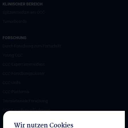
KLINISCHER BEREICH
Spitzenmedizin am CCC
Tumorboards
FORSCHUNG
Durch Forschung zum Fortschritt
Young CCC
CCC-Expert:innenvideos
CCC-Forschungscluster
CCC-Units
CCC-Platforms
Translationale Forschung
CCC-Forschungsförderung
CCC-TRIO Symposium
Wir nutzen Cookies