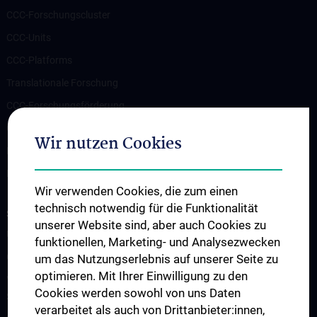
CCC-Forschungscluster
CCC-Units
CCC-Platforms
Translationale Forschung
CCC-Forschungsförderung
CCC-TRIO Symposium
Wir nutzen Cookies
Publikationen
Links & Kontakt CCC-Forschungsangelegenheiten
Wir verwenden Cookies, die zum einen
technisch notwendig für die Funktionalität
STUDIUM, AUS- UND FORTBILDUNG
unserer Website sind, aber auch Cookies zu
Übersicht Fortbildungsformate
funktionellen, Marketing- und Analysezwecken
Cancer Update CCC Vienna
um das Nutzungserlebnis auf unserer Seite zu
optimieren. Mit Ihrer Einwilligung zu den
Vienna International Summer School on Oncology for Medical
Cookies werden sowohl von uns Daten
Students
verarbeitet als auch von Drittanbieter:innen,