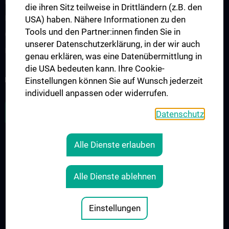
Interdisziplinäre Onkologische Ausbildung
die ihren Sitz teilweise in Drittländern (z.B. den
Klinisch-Praktisches Jahr (KPJ)
USA) haben. Nähere Informationen zu den
Tools und den Partner:innen finden Sie in
Onkologische PhD-Programme
unserer Datenschutzerklärung, in der wir auch
Postgraduelle Onkologische Fortbildung
genau erklären, was eine Datenübermittlung in
die USA bedeuten kann. Ihre Cookie-
Einstellungen können Sie auf Wunsch jederzeit
KREBSFORSCHUNG UNTERSTÜTZEN
individuell anpassen oder widerrufen.
ZU DEN OFFENEN STELLEN
Datenschutz
Alle Dienste erlauben
RECHTLICHES
KONTAKT
Alle Dienste ablehnen
COOKIE-EINSTELLUNGEN
IMPRESSUM
Einstellungen
© 2026 Medizinische Universität Wien