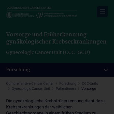
Skip
to
main
content
Vorsorge und Früherkennung
gynäkologischer Krebserkrankungen
Gynecologic Cancer Unit (CCC-GCU)
Forschung
Comprehensive Cancer Center
Forschung
CCC-Units
Gynecologic Cancer Unit
Patientinnen
Vorsorge
Die gynäkologische Krebsfrüherkennung dient dazu,
Krebserkrankungen der weiblichen
Geschlechtsorgane in einem frühen Stadium zu