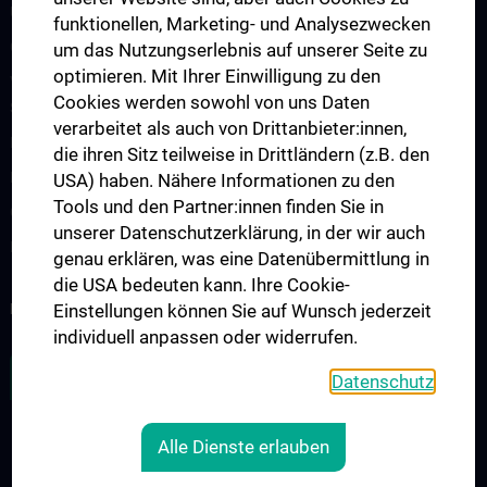
Übersicht Fortbildungsformate
funktionellen, Marketing- und Analysezwecken
Cancer Update CCC Vienna
um das Nutzungserlebnis auf unserer Seite zu
optimieren. Mit Ihrer Einwilligung zu den
Vienna International Summer School on Oncology for Medical
Cookies werden sowohl von uns Daten
Students
verarbeitet als auch von Drittanbieter:innen,
Interdisziplinäre Onkologische Ausbildung
die ihren Sitz teilweise in Drittländern (z.B. den
Klinisch-Praktisches Jahr (KPJ)
USA) haben. Nähere Informationen zu den
Tools und den Partner:innen finden Sie in
Onkologische PhD-Programme
unserer Datenschutzerklärung, in der wir auch
Postgraduelle Onkologische Fortbildung
genau erklären, was eine Datenübermittlung in
die USA bedeuten kann. Ihre Cookie-
KREBSFORSCHUNG UNTERSTÜTZEN
Einstellungen können Sie auf Wunsch jederzeit
individuell anpassen oder widerrufen.
ZU DEN OFFENEN STELLEN
Datenschutz
Alle Dienste erlauben
RECHTLICHES