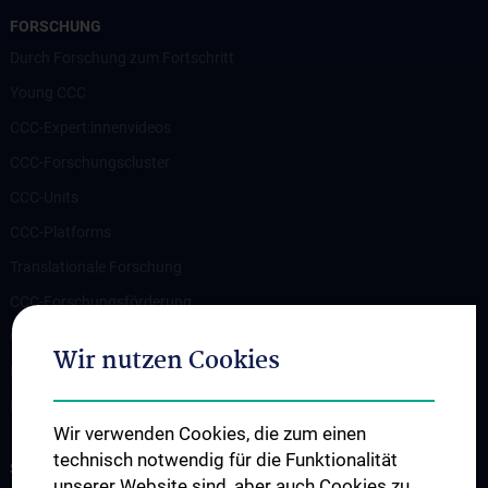
FORSCHUNG
Durch Forschung zum Fortschritt
Young CCC
CCC-Expert:innenvideos
CCC-Forschungscluster
CCC-Units
CCC-Platforms
Translationale Forschung
CCC-Forschungsförderung
CCC-TRIO Symposium
Wir nutzen Cookies
Publikationen
Links & Kontakt CCC-Forschungsangelegenheiten
Wir verwenden Cookies, die zum einen
technisch notwendig für die Funktionalität
STUDIUM, AUS- UND FORTBILDUNG
unserer Website sind, aber auch Cookies zu