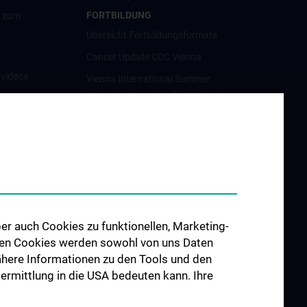
FORTBILDUNG
g zum
Übersicht Fortbildungsformate
Cancer Update CCC Vienna
nvideos
Vienna International Summer
School on Oncology for Medical
luster
Students
Interdisziplinäre Onkologische
Ausbildung
orschung
Klinisch-Praktisches Jahr (KPJ)
förderung
Onkologische PhD-Programme
osium
Postgraduelle Onkologische
er auch Cookies zu funktionellen, Marketing-
Fortbildung
 den Cookies werden sowohl von uns Daten
CCC-
 Nähere Informationen zu den Tools und den
egenheiten
bermittlung in die USA bedeuten kann. Ihre