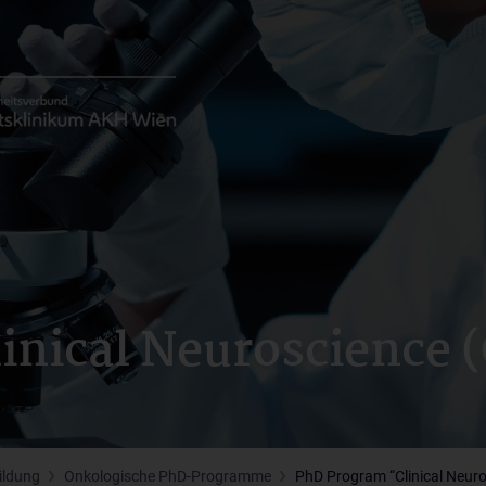
inical Neuroscience 
ildung
Onkologische PhD-Programme
PhD Program “Clinical Neuro