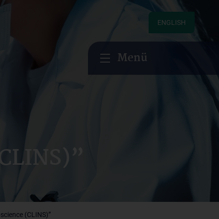
ENGLISH
Menü
(CLINS)”
science (CLINS)”