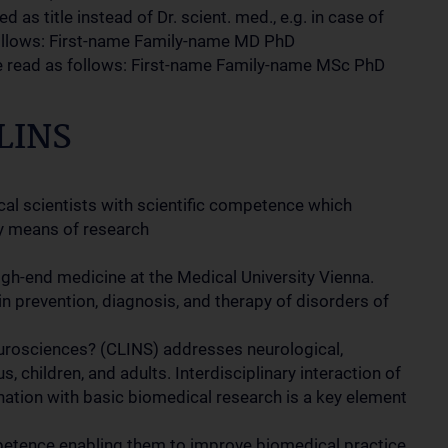
as title instead of Dr. scient. med., e.g. in case of
follows: First-name Family-name MD PhD
le read as follows: First-name Family-name MSc PhD
CLINS
al scientists with scientific competence which
y means of research
gh-end medicine at the Medical University Vienna.
in prevention, diagnosis, and therapy of disorders of
urosciences? (CLINS) addresses neurological,
, children, and adults. Interdisciplinary interaction of
nation with basic biomedical research is a key element
mpetence enabling them to improve biomedical practice