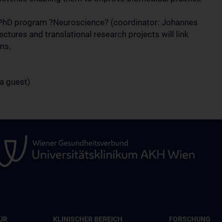
 PhD program ?Neuroscience? (coordinator: Johannes
ectures and translational research projects will link
ms.
 a guest)
ÜR
KLINISCHER BEREICH
FORSCHUNG