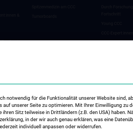
Spitzenmedizin am CCC
Durch Forschun
Fortschritt
ent:innen &
Tumorboards
Young CCC
CCC-Expert:inne
g/Zweitmeinung
CCC-Forschungsc
CCC-Units
nt:innen und
CCC-Platforms
Translationale F
nen
CCC-Forschungs
CCC-TRIO Symp
h notwendig für die Funktionalität unserer Website sind, ab
Publikationen
uf unserer Seite zu optimieren. Mit Ihrer Einwilligung zu
Links & Kontakt 
ie ihren Sitz teilweise in Drittländern (z.B. den USA) haben.
Forschungsangel
zerklärung, in der wir auch genau erklären, was eine Datenü
derzeit individuell anpassen oder widerrufen.