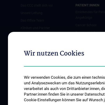
PATIENT:INNEN
Das CCC stellt sich vor
Einleitendes für Pati
Unsere Leitung
Angehörige
Das Office Team
Cancer School
Kliniken und Partner
Terminvereinbarun
Austrian Comprehensive Cancer
Pflegeambulanz
Network (ACCN)
Vertretung für Patie
Qualitätsmanagement am CCC
Wir nutzen Cookies
Angehörige
News
Links für Patient:in
Veranstaltungen
Kontakt
Wir verwenden Cookies, die zum einen technisc
und Analysezwecken um das Nutzungserlebnis a
verarbeitet als auch von Drittanbieter:innen, d
Partner:innen finden Sie in unserer Datenschut
Cookie-Einstellungen können Sie auf Wunsch je