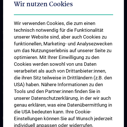
Wir nutzen Cookies
Publikationen
Links & Kontakt CCC-Forschungsangelegenheiten
Wir verwenden Cookies, die zum einen
technisch notwendig für die Funktionalität
STUDIUM, AUS- UND FORTBILDUNG
unserer Website sind, aber auch Cookies zu
Übersicht Fortbildungsformate
funktionellen, Marketing- und Analysezwecken
Cancer Update CCC Vienna
um das Nutzungserlebnis auf unserer Seite zu
optimieren. Mit Ihrer Einwilligung zu den
Vienna International Summer School on Oncology for Medical
Cookies werden sowohl von uns Daten
Students
verarbeitet als auch von Drittanbieter:innen,
Interdisziplinäre Onkologische Ausbildung
die ihren Sitz teilweise in Drittländern (z.B. den
Klinisch-Praktisches Jahr (KPJ)
USA) haben. Nähere Informationen zu den
Tools und den Partner:innen finden Sie in
Onkologische PhD-Programme
unserer Datenschutzerklärung, in der wir auch
Postgraduelle Onkologische Fortbildung
genau erklären, was eine Datenübermittlung in
die USA bedeuten kann. Ihre Cookie-
KREBSFORSCHUNG UNTERSTÜTZEN
Einstellungen können Sie auf Wunsch jederzeit
individuell anpassen oder widerrufen.