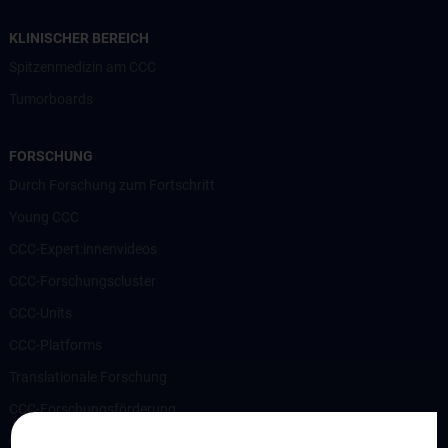
KLINISCHER BEREICH
Spitzenmedizin am CCC
Tumorboards
FORSCHUNG
Durch Forschung zum Fortschritt
Young CCC
CCC-Expert:innenvideos
CCC-Forschungscluster
CCC-Units
CCC-Platforms
Translationale Forschung
CCC-Forschungsförderung
CCC-TRIO Symposium