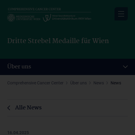
Skip
to
main
content
Dritte Strebel Medaille für Wien
Über uns
Comprehensive Cancer Center
Über uns
News
News
Alle News
16.04.2025