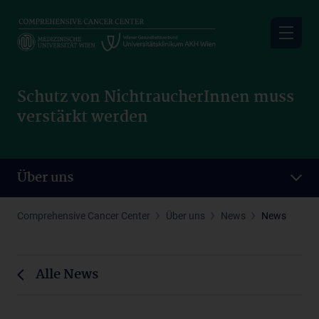
Skip
to
main
content
Schutz von NichtraucherInnen muss
verstärkt werden
Über uns
Comprehensive Cancer Center
Über uns
News
News
Alle News