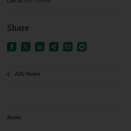
Link zu
don’t smoke
Share
Alle News
News