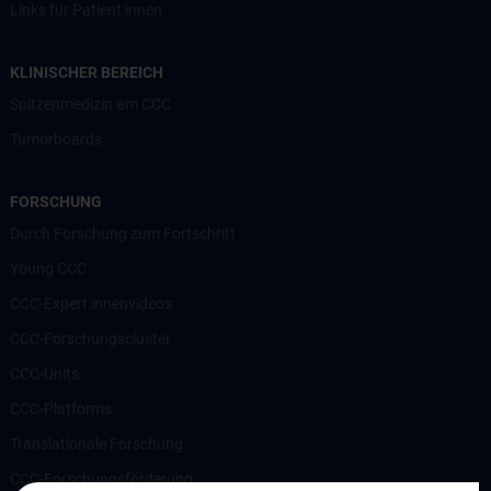
Links für Patient:innen
KLINISCHER BEREICH
Spitzenmedizin am CCC
Tumorboards
FORSCHUNG
Durch Forschung zum Fortschritt
Young CCC
CCC-Expert:innenvideos
CCC-Forschungscluster
CCC-Units
CCC-Platforms
Translationale Forschung
CCC-Forschungsförderung