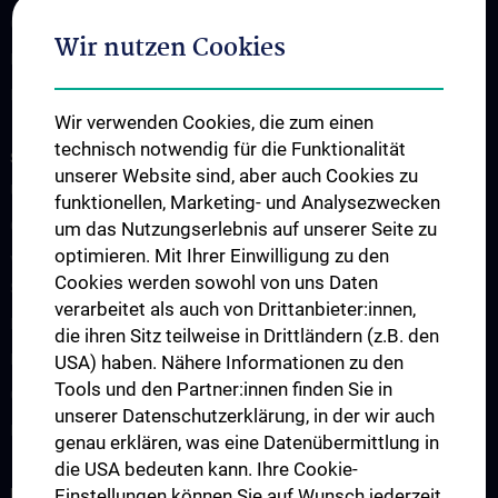
CCC-TRIO Symposium
Wir nutzen Cookies
Publikationen
Links & Kontakt CCC-Forschungsangelegenheiten
Wir verwenden Cookies, die zum einen
technisch notwendig für die Funktionalität
STUDIUM, AUS- UND FORTBILDUNG
unserer Website sind, aber auch Cookies zu
Übersicht Fortbildungsformate
funktionellen, Marketing- und Analysezwecken
Cancer Update CCC Vienna
um das Nutzungserlebnis auf unserer Seite zu
optimieren. Mit Ihrer Einwilligung zu den
Vienna International Summer School on Oncology for Medical
Cookies werden sowohl von uns Daten
Students
verarbeitet als auch von Drittanbieter:innen,
Interdisziplinäre Onkologische Ausbildung
die ihren Sitz teilweise in Drittländern (z.B. den
Klinisch-Praktisches Jahr (KPJ)
USA) haben. Nähere Informationen zu den
Tools und den Partner:innen finden Sie in
Onkologische PhD-Programme
unserer Datenschutzerklärung, in der wir auch
Postgraduelle Onkologische Fortbildung
genau erklären, was eine Datenübermittlung in
die USA bedeuten kann. Ihre Cookie-
KREBSFORSCHUNG UNTERSTÜTZEN
Einstellungen können Sie auf Wunsch jederzeit