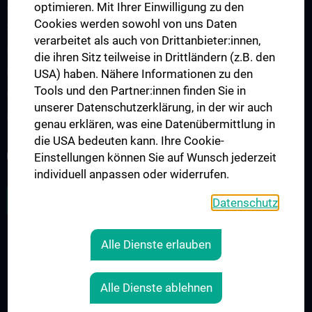
optimieren. Mit Ihrer Einwilligung zu den
Vienna International Summer School on Oncology for Medical
Cookies werden sowohl von uns Daten
Students
verarbeitet als auch von Drittanbieter:innen,
Interdisziplinäre Onkologische Ausbildung
die ihren Sitz teilweise in Drittländern (z.B. den
Klinisch-Praktisches Jahr (KPJ)
USA) haben. Nähere Informationen zu den
Tools und den Partner:innen finden Sie in
Onkologische PhD-Programme
unserer Datenschutzerklärung, in der wir auch
Postgraduelle Onkologische Fortbildung
genau erklären, was eine Datenübermittlung in
die USA bedeuten kann. Ihre Cookie-
KREBSFORSCHUNG UNTERSTÜTZEN
Einstellungen können Sie auf Wunsch jederzeit
individuell anpassen oder widerrufen.
ZU DEN OFFENEN STELLEN
Datenschutz
Alle Dienste erlauben
RECHTLICHES
KONTAKT
Alle Dienste ablehnen
COOKIE-EINSTELLUNGEN
IMPRESSUM