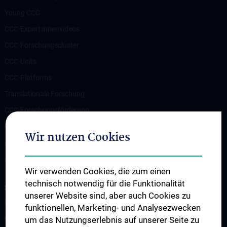
Young CCC
CCC-Expert:innenvideos
CCC-Forschungscluster
CCC-Units
CCC-Platforms
Translationale Forschung
CCC-Forschungsförderung
CCC-TRIO Symposium
Wir nutzen Cookies
Publikationen
Links & Kontakt CCC-Forschungsangelegenheiten
Wir verwenden Cookies, die zum einen
technisch notwendig für die Funktionalität
STUDIUM, AUS- UND FORTBILDUNG
unserer Website sind, aber auch Cookies zu
Übersicht Fortbildungsformate
funktionellen, Marketing- und Analysezwecken
Cancer Update CCC Vienna
um das Nutzungserlebnis auf unserer Seite zu