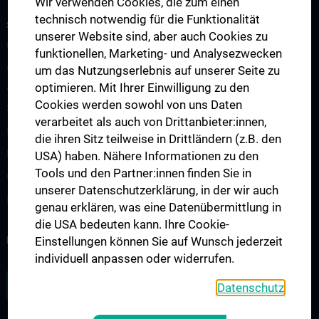
Wir verwenden Cookies, die zum einen
technisch notwendig für die Funktionalität
STUDIUM, AUS- UND FORTBILDUNG
unserer Website sind, aber auch Cookies zu
Übersicht Fortbildungsformate
funktionellen, Marketing- und Analysezwecken
Cancer Update CCC Vienna
um das Nutzungserlebnis auf unserer Seite zu
optimieren. Mit Ihrer Einwilligung zu den
Vienna International Summer School on Oncology for Medical
Cookies werden sowohl von uns Daten
Students
verarbeitet als auch von Drittanbieter:innen,
Interdisziplinäre Onkologische Ausbildung
die ihren Sitz teilweise in Drittländern (z.B. den
Klinisch-Praktisches Jahr (KPJ)
USA) haben. Nähere Informationen zu den
Tools und den Partner:innen finden Sie in
Onkologische PhD-Programme
unserer Datenschutzerklärung, in der wir auch
Postgraduelle Onkologische Fortbildung
genau erklären, was eine Datenübermittlung in
die USA bedeuten kann. Ihre Cookie-
KREBSFORSCHUNG UNTERSTÜTZEN
Einstellungen können Sie auf Wunsch jederzeit
individuell anpassen oder widerrufen.
ZU DEN OFFENEN STELLEN
Datenschutz