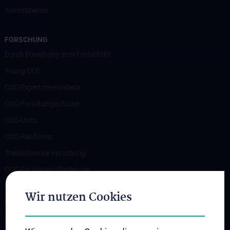
Tumorboards
FORSCHUNG
Durch Forschung zum Fortschritt
Young CCC
CCC-Expert:innenvideos
CCC-Forschungscluster
CCC-Units
CCC-Platforms
Translationale Forschung
CCC-Forschungsförderung
CCC-TRIO Symposium
Wir nutzen Cookies
Publikationen
Links & Kontakt CCC-Forschungsangelegenheiten