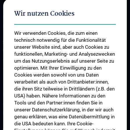
CCC-TRIO Symposium
Wir nutzen Cookies
Publikationen
Links & Kontakt CCC-Forschungsangelegenheiten
Wir verwenden Cookies, die zum einen
technisch notwendig für die Funktionalität
STUDIUM, AUS- UND FORTBILDUNG
unserer Website sind, aber auch Cookies zu
Übersicht Fortbildungsformate
funktionellen, Marketing- und Analysezwecken
Cancer Update CCC Vienna
um das Nutzungserlebnis auf unserer Seite zu
optimieren. Mit Ihrer Einwilligung zu den
Vienna International Summer School on Oncology for Medical
Cookies werden sowohl von uns Daten
Students
verarbeitet als auch von Drittanbieter:innen,
Interdisziplinäre Onkologische Ausbildung
die ihren Sitz teilweise in Drittländern (z.B. den
Klinisch-Praktisches Jahr (KPJ)
USA) haben. Nähere Informationen zu den
Tools und den Partner:innen finden Sie in
Onkologische PhD-Programme
unserer Datenschutzerklärung, in der wir auch
Postgraduelle Onkologische Fortbildung
genau erklären, was eine Datenübermittlung in
die USA bedeuten kann. Ihre Cookie-
KREBSFORSCHUNG UNTERSTÜTZEN