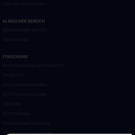
Links für Patient:innen
KLINISCHER BEREICH
Spitzenmedizin am CCC
Tumorboards
FORSCHUNG
Durch Forschung zum Fortschritt
Young CCC
CCC-Expert:innenvideos
CCC-Forschungscluster
CCC-Units
CCC-Platforms
Translationale Forschung
CCC-Forschungsförderung