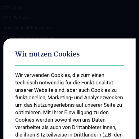
CCC-Units
CCC-Platforms
Translationale Forschung
CCC-Forschungsförderung
CCC-TRIO Symposium
Wir nutzen Cookies
Publikationen
Links & Kontakt CCC-Forschungsangelegenheiten
Wir verwenden Cookies, die zum einen
technisch notwendig für die Funktionalität
STUDIES, TRAINING AND FURTHER EDUCATION
unserer Website sind, aber auch Cookies zu
Übersicht Fortbildungsformate
funktionellen, Marketing- und Analysezwecken
Cancer Update CCC Vienna
um das Nutzungserlebnis auf unserer Seite zu
optimieren. Mit Ihrer Einwilligung zu den
Vienna International Summer School on Oncology for Medical
Cookies werden sowohl von uns Daten
Students
verarbeitet als auch von Drittanbieter:innen,
Interdisziplinäre Onkologische Ausbildung
die ihren Sitz teilweise in Drittländern (z.B. den