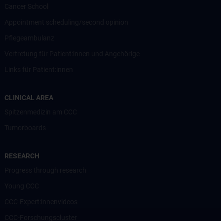
Cancer School
Appointment scheduling/second opinion
Pflegeambulanz
Vertretung für Patient:innen und Angehörige
Links für Patient:innen
CLINICAL AREA
Spitzenmedizin am CCC
Tumorboards
RESEARCH
Progress through research
Young CCC
CCC-Expert:innenvideos
CCC-Forschungscluster