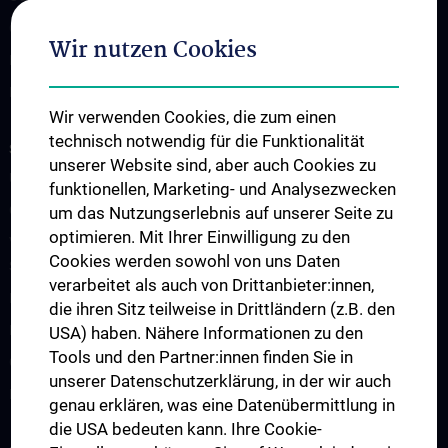
CCC-TRIO Symposium
Wir nutzen Cookies
Publikationen
Links & Kontakt CCC-Forschungsangelegenheiten
Wir verwenden Cookies, die zum einen
technisch notwendig für die Funktionalität
STUDIES, TRAINING AND FURTHER EDUCATION
unserer Website sind, aber auch Cookies zu
Übersicht Fortbildungsformate
funktionellen, Marketing- und Analysezwecken
Cancer Update CCC Vienna
um das Nutzungserlebnis auf unserer Seite zu
optimieren. Mit Ihrer Einwilligung zu den
Vienna International Summer School on Oncology for Medical
Cookies werden sowohl von uns Daten
Students
verarbeitet als auch von Drittanbieter:innen,
Interdisziplinäre Onkologische Ausbildung
die ihren Sitz teilweise in Drittländern (z.B. den
Klinisch-Praktisches Jahr (KPJ)
USA) haben. Nähere Informationen zu den
Tools und den Partner:innen finden Sie in
Oncology PhD programs
unserer Datenschutzerklärung, in der wir auch
Postgraduelle Onkologische Fortbildung
genau erklären, was eine Datenübermittlung in
die USA bedeuten kann. Ihre Cookie-