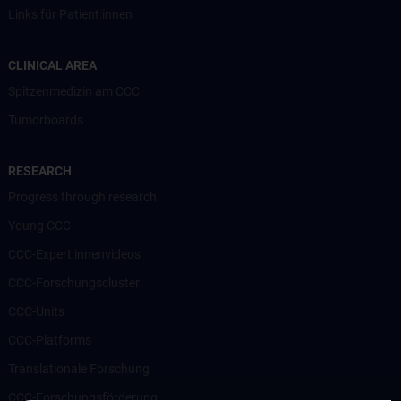
Links für Patient:innen
CLINICAL AREA
Spitzenmedizin am CCC
Tumorboards
RESEARCH
Progress through research
Young CCC
CCC-Expert:innenvideos
CCC-Forschungscluster
CCC-Units
CCC-Platforms
Translationale Forschung
CCC-Forschungsförderung