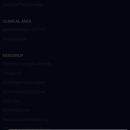
Links für Patient:innen
CLINICAL AREA
Spitzenmedizin am CCC
Tumorboards
RESEARCH
Progress through research
Young CCC
CCC-Expert:innenvideos
CCC-Forschungscluster
CCC-Units
CCC-Platforms
Translationale Forschung
CCC-Forschungsförderung