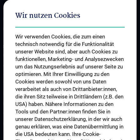
CCC-TRIO Symposium
Wir nutzen Cookies
Publikationen
Links & Kontakt CCC-Forschungsangelegenheiten
Wir verwenden Cookies, die zum einen
technisch notwendig für die Funktionalität
STUDIES, TRAINING AND FURTHER EDUCATION
unserer Website sind, aber auch Cookies zu
Übersicht Fortbildungsformate
funktionellen, Marketing- und Analysezwecken
Cancer Update CCC Vienna
um das Nutzungserlebnis auf unserer Seite zu
optimieren. Mit Ihrer Einwilligung zu den
Vienna International Summer School on Oncology for Medical
Cookies werden sowohl von uns Daten
Students
verarbeitet als auch von Drittanbieter:innen,
Interdisziplinäre Onkologische Ausbildung
die ihren Sitz teilweise in Drittländern (z.B. den
Klinisch-Praktisches Jahr (KPJ)
USA) haben. Nähere Informationen zu den
Tools und den Partner:innen finden Sie in
Oncology PhD programs
unserer Datenschutzerklärung, in der wir auch
Postgraduelle Onkologische Fortbildung
genau erklären, was eine Datenübermittlung in
die USA bedeuten kann. Ihre Cookie-