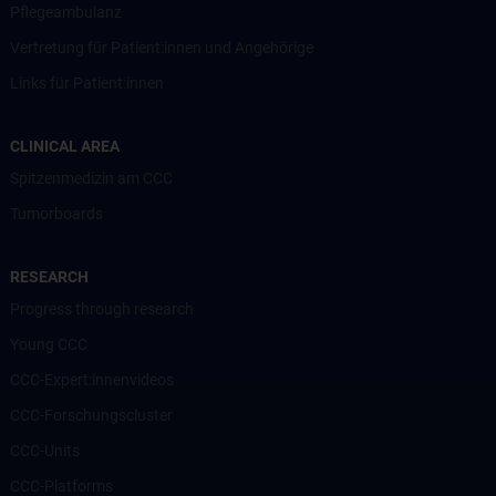
Pflegeambulanz
Vertretung für Patient:innen und Angehörige
Links für Patient:innen
CLINICAL AREA
Spitzenmedizin am CCC
Tumorboards
RESEARCH
Progress through research
Young CCC
CCC-Expert:innenvideos
CCC-Forschungscluster
CCC-Units
CCC-Platforms