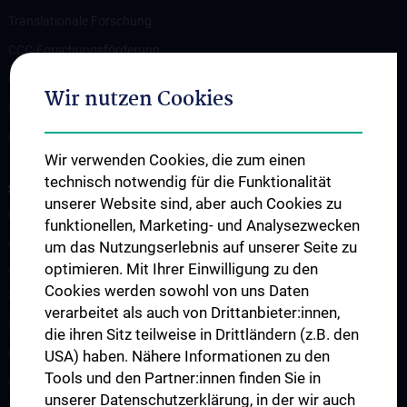
Translationale Forschung
CCC-Forschungsförderung
CCC-TRIO Symposium
Wir nutzen Cookies
Publikationen
Links & Kontakt CCC-Forschungsangelegenheiten
Wir verwenden Cookies, die zum einen
technisch notwendig für die Funktionalität
STUDIES, TRAINING AND FURTHER EDUCATION
unserer Website sind, aber auch Cookies zu
Übersicht Fortbildungsformate
funktionellen, Marketing- und Analysezwecken
Cancer Update CCC Vienna
um das Nutzungserlebnis auf unserer Seite zu
optimieren. Mit Ihrer Einwilligung zu den
Vienna International Summer School on Oncology for Medical
Cookies werden sowohl von uns Daten
Students
verarbeitet als auch von Drittanbieter:innen,
Interdisziplinäre Onkologische Ausbildung
die ihren Sitz teilweise in Drittländern (z.B. den
Klinisch-Praktisches Jahr (KPJ)
USA) haben. Nähere Informationen zu den
Tools und den Partner:innen finden Sie in
Oncology PhD programs
unserer Datenschutzerklärung, in der wir auch