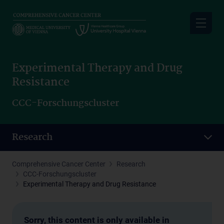
Skip
to
main
content
Experimental Therapy and Drug
Resistance
CCC-Forschungscluster
Research
Comprehensive Cancer Center
Research
CCC-Forschungscluster
Experimental Therapy and Drug Resistance
Sorry, this content is only available in