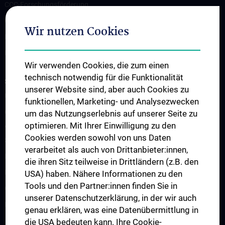
CCC-Forschungsförderung
CCC-TRIO Symposium
Wir nutzen Cookies
Publikationen
Links & Kontakt CCC-Forschungsangelegenheiten
Wir verwenden Cookies, die zum einen
technisch notwendig für die Funktionalität
STUDIUM, AUS- UND FORTBILDUNG
unserer Website sind, aber auch Cookies zu
Übersicht Fortbildungsformate
funktionellen, Marketing- und Analysezwecken
Cancer Update CCC Vienna
um das Nutzungserlebnis auf unserer Seite zu
optimieren. Mit Ihrer Einwilligung zu den
Vienna International Summer School on Oncology for Medical
Cookies werden sowohl von uns Daten
Students
verarbeitet als auch von Drittanbieter:innen,
Interdisziplinäre Onkologische Ausbildung
die ihren Sitz teilweise in Drittländern (z.B. den
Klinisch-Praktisches Jahr (KPJ)
USA) haben. Nähere Informationen zu den
Tools und den Partner:innen finden Sie in
Onkologische PhD-Programme
unserer Datenschutzerklärung, in der wir auch
Postgraduelle Onkologische Fortbildung
genau erklären, was eine Datenübermittlung in
die USA bedeuten kann. Ihre Cookie-