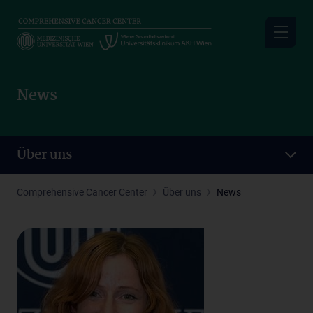
Skip
to
main
content
News
Über uns
Comprehensive Cancer Center
Über uns
News