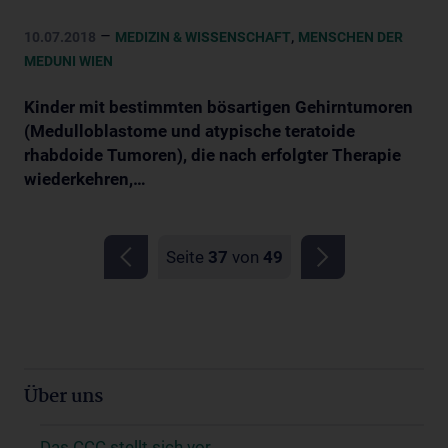
–
,
10.07.2018
MEDIZIN & WISSENSCHAFT
MENSCHEN DER
MEDUNI WIEN
Kinder mit bestimmten bösartigen Gehirntumoren
(Medulloblastome und atypische teratoide
rhabdoide Tumoren), die nach erfolgter Therapie
wiederkehren,…
Seite
37
von
49
Über uns
Das CCC stellt sich vor