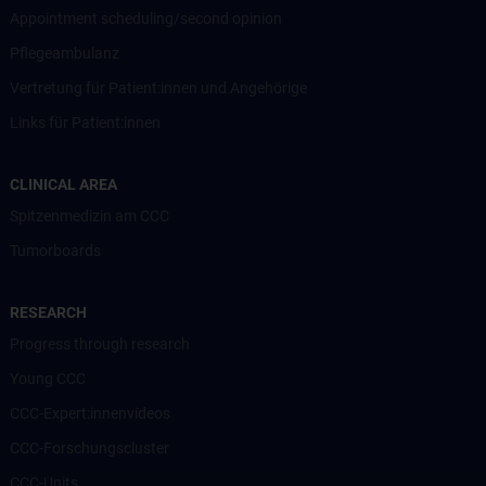
Appointment scheduling/second opinion
Pflegeambulanz
Vertretung für Patient:innen und Angehörige
Links für Patient:innen
CLINICAL AREA
Spitzenmedizin am CCC
Tumorboards
RESEARCH
Progress through research
Young CCC
CCC-Expert:innenvideos
CCC-Forschungscluster
CCC-Units