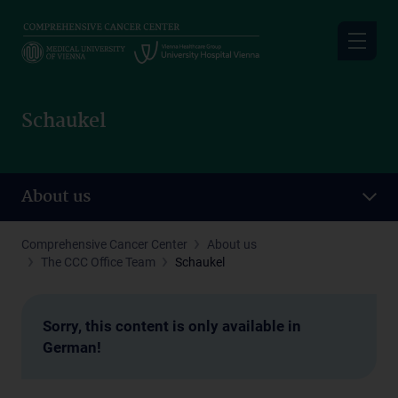
Skip
to
main
content
Schaukel
About us
Comprehensive Cancer Center
About us
The CCC Office Team
Schaukel
Sorry, this content is only available in
German!