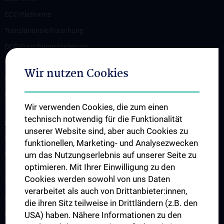
CCC-Platforms
Translationale Forschung
CCC-Forschungsförderung
CCC-TRIO Symposium
Wir nutzen Cookies
Publikationen
Links & Kontakt CCC-Forschungsangelegenheiten
Wir verwenden Cookies, die zum einen
technisch notwendig für die Funktionalität
STUDIES, TRAINING AND FURTHER EDUCATION
unserer Website sind, aber auch Cookies zu
Übersicht Fortbildungsformate
funktionellen, Marketing- und Analysezwecken
Cancer Update CCC Vienna
um das Nutzungserlebnis auf unserer Seite zu
optimieren. Mit Ihrer Einwilligung zu den
Vienna International Summer School on Oncology for Medical
Cookies werden sowohl von uns Daten
Students
verarbeitet als auch von Drittanbieter:innen,
Interdisziplinäre Onkologische Ausbildung
die ihren Sitz teilweise in Drittländern (z.B. den
Klinisch-Praktisches Jahr (KPJ)
USA) haben. Nähere Informationen zu den