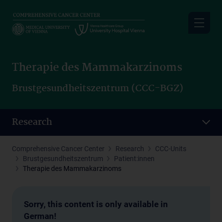
Skip
to
main
content
Therapie des Mammakarzinoms
Brustgesundheitszentrum (CCC-BGZ)
Research
Comprehensive Cancer Center
Research
CCC-Units
Brustgesundheitszentrum
Patient:innen
Therapie des Mammakarzinoms
Sorry, this content is only available in
German!