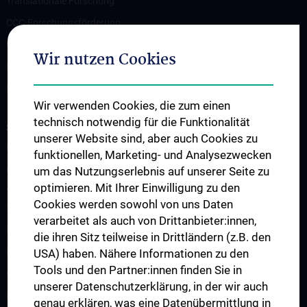
Translationale Forschung
CCC-Forschungsförderung
CCC-TRIO Symposium
Wir nutzen Cookies
Publikationen
Links & Kontakt CCC-Forschungsangelegenheiten
Wir verwenden Cookies, die zum einen
technisch notwendig für die Funktionalität
STUDIES, TRAINING AND FURTHER EDUCATION
unserer Website sind, aber auch Cookies zu
Übersicht Fortbildungsformate
funktionellen, Marketing- und Analysezwecken
Cancer Update CCC Vienna
um das Nutzungserlebnis auf unserer Seite zu
optimieren. Mit Ihrer Einwilligung zu den
Vienna International Summer School on Oncology for Medical
Cookies werden sowohl von uns Daten
Students
verarbeitet als auch von Drittanbieter:innen,
Interdisziplinäre Onkologische Ausbildung
die ihren Sitz teilweise in Drittländern (z.B. den
Klinisch-Praktisches Jahr (KPJ)
USA) haben. Nähere Informationen zu den
Tools und den Partner:innen finden Sie in
Oncology PhD programs
unserer Datenschutzerklärung, in der wir auch
Postgraduelle Onkologische Fortbildung
genau erklären, was eine Datenübermittlung in