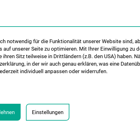
CCC-Platforms
nt:innen und
Translationale F
CCC-Forschungs
nen
CCC-TRIO Symp
h notwendig für die Funktionalität unserer Website sind, ab
Publikationen
uf unserer Seite zu optimieren. Mit Ihrer Einwilligung zu
Links & Kontakt 
ie ihren Sitz teilweise in Drittländern (z.B. den USA) haben.
Forschungsangel
zerklärung, in der wir auch genau erklären, was eine Datenü
derzeit individuell anpassen oder widerrufen.
ENEN
N
blehnen
Einstellungen
LEGA