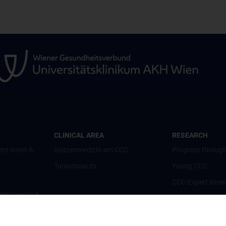
CLINICAL AREA
RESEARCH
ent:innen &
Spitzenmedizin am CCC
Progress through
Tumorboards
Young CCC
CCC-Expert:inne
ling/second
CCC-Forschungsc
CCC-Units