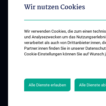
Network (ACCN)
Wir nutzen Cookies
Vertretung für Patie
Qualitätsmanagement am CCC
Angehörige
News
Links für Patient:in
Events
Contact
Wir verwenden Cookies, die zum einen technisc
und Analysezwecken um das Nutzungserlebnis a
verarbeitet als auch von Drittanbieter:innen, d
Partner:innen finden Sie in unserer Datenschut
Cookie-Einstellungen können Sie auf Wunsch je
SUPPORT CANCER RESEARCH
ZU DEN OFF
STELLE
Alle Dienste erlauben
Alle Dienste a
© 2026 Medical University Vienna