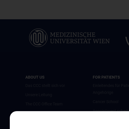
ABOUT US
FOR PATIENTS
Das CCC stellt sich vor
Einleitendes für Pati
Angehörige
Unsere Leitung
Cancer School
The CCC Office Team
Appointment schedu
Kliniken und Partner
opinion
Austrian Comprehensive Cancer
Pflegeambulanz