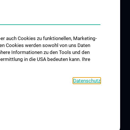
Interdisziplinäre Onkologische
orschung
Ausbildung
förderung
Klinisch-Praktisches Jahr (KPJ)
osium
Oncology PhD programs
er auch Cookies zu funktionellen, Marketing-
Postgraduelle Onkologische
 den Cookies werden sowohl von uns Daten
Fortbildung
CCC-
 Nähere Informationen zu den Tools und den
egenheiten
bermittlung in die USA bedeuten kann. Ihre
Datenschutz
L
CONTACT
COOKIE-EINSTELLUNGEN
Legal Details