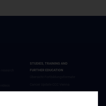
STUDIES, TRAINING AND
FURTHER EDUCATION
 research
Übersicht Fortbildungsformate
Cancer Update CCC Vienna
nvideos
Vienna International Summer
luster
School on Oncology for Medical
Students