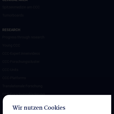
Spitzenmedizin am CCC
Tumorboards
RESEARCH
Progress through research
Young CCC
CCC-Expert:innenvideos
CCC-Forschungscluster
CCC-Units
CCC-Platforms
Translationale Forschung
CCC-Forschungsförderung
CCC-TRIO Symposium
Wir nutzen Cookies
Publikationen