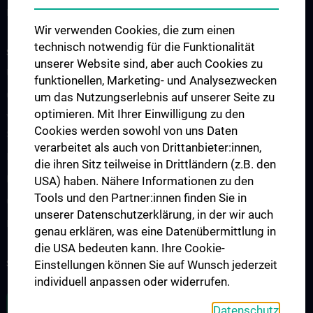
Links & Kontakt CCC-Forschungsangelegenheiten
Wir verwenden Cookies, die zum einen
technisch notwendig für die Funktionalität
STUDIES, TRAINING AND FURTHER EDUCATION
unserer Website sind, aber auch Cookies zu
Übersicht Fortbildungsformate
funktionellen, Marketing- und Analysezwecken
Cancer Update CCC Vienna
um das Nutzungserlebnis auf unserer Seite zu
optimieren. Mit Ihrer Einwilligung zu den
Vienna International Summer School on Oncology for Medical
Cookies werden sowohl von uns Daten
Students
verarbeitet als auch von Drittanbieter:innen,
Interdisziplinäre Onkologische Ausbildung
die ihren Sitz teilweise in Drittländern (z.B. den
Klinisch-Praktisches Jahr (KPJ)
USA) haben. Nähere Informationen zu den
Tools und den Partner:innen finden Sie in
Oncology PhD programs
unserer Datenschutzerklärung, in der wir auch
Postgraduelle Onkologische Fortbildung
genau erklären, was eine Datenübermittlung in
die USA bedeuten kann. Ihre Cookie-
SUPPORT CANCER RESEARCH
Einstellungen können Sie auf Wunsch jederzeit
individuell anpassen oder widerrufen.
ZU DEN OFFENEN STELLEN
Datenschutz