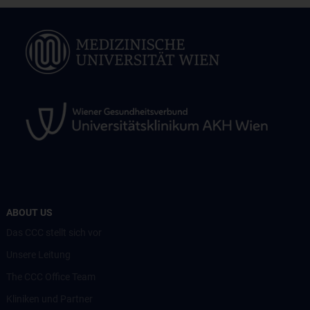
ABOUT US
Das CCC stellt sich vor
Unsere Leitung
The CCC Office Team
Kliniken und Partner